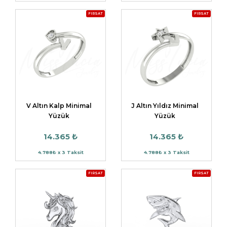
FIRSAT
FIRSAT
V Altın Kalp Minimal
J Altın Yıldız Minimal
Yüzük
Yüzük
14.365 ₺
14.365 ₺
4.788₺ x 3 Taksit
4.788₺ x 3 Taksit
FIRSAT
FIRSAT