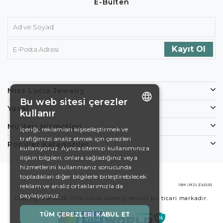
E-Bülten
Miss Lucia Jewelry
Bu web sitesi çerezler
Yasal
kullanır
ENGLISH
Müşteri Hizmetleri
İçeriği, reklamları kişiselleştirmek ve
trafiğimizi analiz etmek için çerezleri
DE
Popüler Kategoriler
kullanıyoruz. Ayrıca sitemizi kullanımınıza
EN
ilişkin bilgileri, onlara sağladığınız veya
hizmetlerini kullanmanız sonucunda
ES
topladıkları diğer bilgilerle birleştirebilecek
reklam ve analiz ortaklarımızla da
SWEDISH
paylaşıyoruz.
Copyright © 2026, Miss Lucia Jewelry tescilli bir ticari markadır.
TURKISH
TÜM ÇEREZLERI KABUL ET