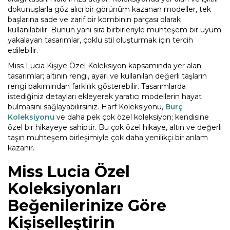
dokunuşlarla göz alıcı bir görünüm kazanan modeller, tek
başlarına sade ve zarif bir kombinin parçası olarak
kullanılabilir. Bunun yanı sıra birbirleriyle muhteşem bir uyum
yakalayan tasarımlar, çoklu stil oluşturmak için tercih
edilebilir.
Miss Lucia Kişiye Özel Koleksiyon kapsamında yer alan
tasarımlar; altının rengi, ayarı ve kullanılan değerli taşların
rengi bakımından farklılık gösterebilir. Tasarımlarda
istediğiniz detayları ekleyerek yaratıcı modellerin hayat
bulmasını sağlayabilirsiniz. Harf Koleksiyonu,
Burç
Koleksiyonu
ve daha pek çok özel koleksiyon; kendisine
özel bir hikayeye sahiptir. Bu çok özel hikaye, altın ve değerli
taşın muhteşem birleşimiyle çok daha yenilikçi bir anlam
kazanır.
Miss Lucia Özel
Koleksiyonları
Beğenilerinize Göre
Kişiselleştirin