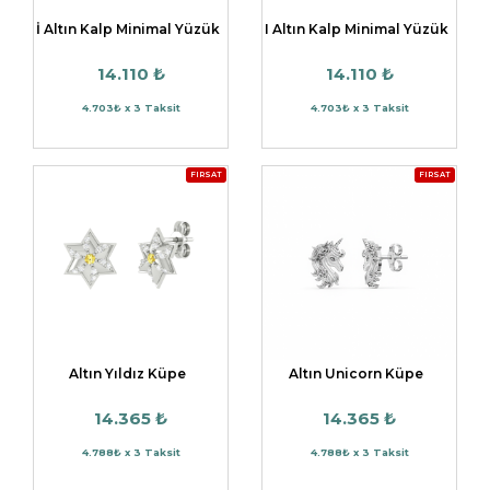
İ Altın Kalp Minimal Yüzük
I Altın Kalp Minimal Yüzük
14.110 ₺
14.110 ₺
4.703₺ x 3 Taksit
4.703₺ x 3 Taksit
FIRSAT
FIRSAT
Altın Yıldız Küpe
Altın Unicorn Küpe
14.365 ₺
14.365 ₺
4.788₺ x 3 Taksit
4.788₺ x 3 Taksit