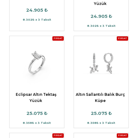
Yüzük
24.905 ₺
24.905 ₺
8.302₺ x 3 Taksit
8.302₺ x 3 Taksit
FIRSAT
FIRSAT
Eclipsar Altın Tektaş
Altın Sallantılı Balık Burç
Yüzük
Küpe
25.075 ₺
25.075 ₺
8.358₺ x 3 Taksit
8.358₺ x 3 Taksit
FIRSAT
FIRSAT