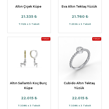
Altın Çiçek Küpe
Eva Altın Tektaş Yüzük
21.335 ₺
21.760 ₺
7.112₺ x 3 Taksit
7.253₺ x 3 Taksit
FIRSAT
FIRSAT
Altın Sallantılı Koç Burç
Cubido Altın Tektaş
Küpe
Yüzük
22.015 ₺
22.015 ₺
7.338₺ x 3 Taksit
7.338₺ x 3 Taksit