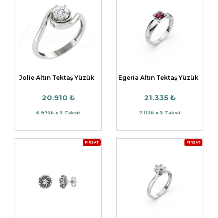
Jolie Altın Tektaş Yüzük
Egeria Altın Tektaş Yüzük
20.910 ₺
21.335 ₺
6.970₺ x 3 Taksit
7.112₺ x 3 Taksit
FIRSAT
FIRSAT