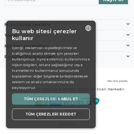
Miss Lucia Jewelry
Bu web sitesi çerezler
Yasal
kullanır
ENGLISH
Müşteri Hizmetleri
İçeriği, reklamları kişiselleştirmek ve
trafiğimizi analiz etmek için çerezleri
DE
Popüler Kategoriler
kullanıyoruz. Ayrıca sitemizi kullanımınıza
EN
ilişkin bilgileri, onlara sağladığınız veya
hizmetlerini kullanmanız sonucunda
ES
topladıkları diğer bilgilerle birleştirebilecek
reklam ve analiz ortaklarımızla da
SWEDISH
paylaşıyoruz.
Copyright © 2026, Miss Lucia Jewelry tescilli bir ticari markadır.
TURKISH
TÜM ÇEREZLERI KABUL ET
Koşullar
Gizlilik
TÜM ÇEREZLERI REDDET