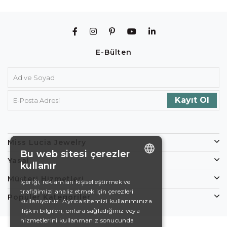
E-Bülten
Miss Lucia Jewelry
Bu web sitesi çerezler
Yasal
kullanır
ENGLISH
Müşteri Hizmetleri
İçeriği, reklamları kişiselleştirmek ve
trafiğimizi analiz etmek için çerezleri
DE
Popüler Kategoriler
kullanıyoruz. Ayrıca sitemizi kullanımınıza
EN
ilişkin bilgileri, onlara sağladığınız veya
hizmetlerini kullanmanız sonucunda
ES