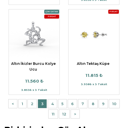
ÇOK SATAN
FIRSAT
FIRSAT
Altın İkizler Burcu Kolye
Altın Tektaş Küpe
Ucu
11.815 ₺
11.560 ₺
3.938₺ x 3 Taksit
3.853₺ x 3 Taksit
<
1
2
3
4
5
6
7
8
9
10
11
12
>