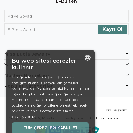
E-Bülten
Miss Lucia Jewelry
Bu web sitesi çerezler
Yasal
kullanır
ENGLISH
Müşteri Hizmetleri
İçeriği, reklamları kişiselleştirmek ve
trafiğimizi analiz etmek için çerezleri
DE
Popüler Kategoriler
kullanıyoruz. Ayrıca sitemizi kullanımınıza
EN
ilişkin bilgileri, onlara sağladığınız veya
hizmetlerini kullanmanız sonucunda
ES
topladıkları diğer bilgilerle birleştirebilecek
reklam ve analiz ortaklarımızla da
SWEDISH
paylaşıyoruz.
Copyright © 2026, Miss Lucia Jewelry tescilli bir ticari markadır.
TURKISH
TÜM ÇEREZLERI KABUL ET