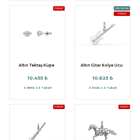
FIRSAT
ÇOK SATAN
FIRSAT
Altın Tektaş Küpe
Altın Gitar Kolye Ucu
10.455 ₺
10.625 ₺
3.485₺ x 3 Taksit
3.542₺ x 3 Taksit
FIRSAT
FIRSAT