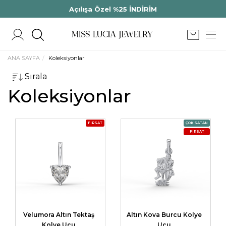
Açılışa Özel %25 İNDİRİM
ANA SAYFA
Koleksiyonlar
Sırala
Koleksiyonlar
FIRSAT
ÇOK SATAN
FIRSAT
Velumora Altın Tektaş
Altın Kova Burcu Kolye
Kolye Ucu
Ucu