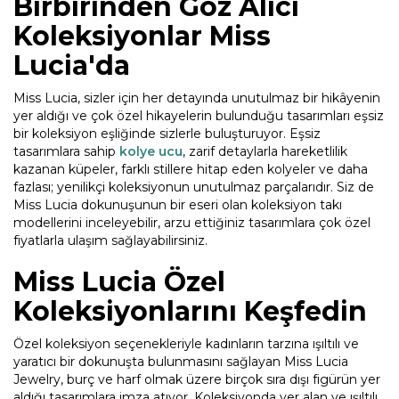
Birbirinden Göz Alıcı
Koleksiyonlar Miss
Lucia'da
Miss Lucia, sizler için her detayında unutulmaz bir hikâyenin
yer aldığı ve çok özel hikayelerin bulunduğu tasarımları eşsiz
bir koleksiyon eşliğinde sizlerle buluşturuyor. Eşsiz
tasarımlara sahip
kolye ucu
, zarif detaylarla hareketlilik
kazanan küpeler, farklı stillere hitap eden kolyeler ve daha
fazlası; yenilikçi koleksiyonun unutulmaz parçalarıdır. Siz de
Miss Lucia dokunuşunun bir eseri olan koleksiyon takı
modellerini inceleyebilir, arzu ettiğiniz tasarımlara çok özel
fiyatlarla ulaşım sağlayabilirsiniz.
Miss Lucia Özel
Koleksiyonlarını Keşfedin
Özel koleksiyon seçenekleriyle kadınların tarzına ışıltılı ve
yaratıcı bir dokunuşta bulunmasını sağlayan Miss Lucia
Jewelry, burç ve harf olmak üzere birçok sıra dışı figürün yer
aldığı tasarımlara imza atıyor. Koleksiyonda yer alan ve ışıltılı