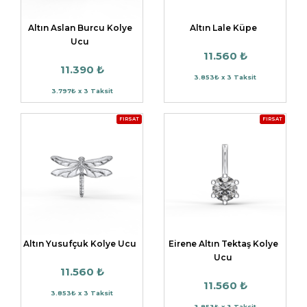
Altın Aslan Burcu Kolye
Altın Lale Küpe
Ucu
11.560 ₺
11.390 ₺
3.853₺ x 3 Taksit
3.797₺ x 3 Taksit
FIRSAT
FIRSAT
Altın Yusufçuk Kolye Ucu
Eirene Altın Tektaş Kolye
Ucu
11.560 ₺
11.560 ₺
3.853₺ x 3 Taksit
3.853₺ x 3 Taksit