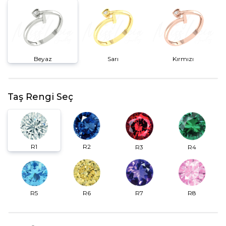
Beyaz
Sarı
Kırmızı
Taş Rengi Seç
R2
R1
R3
R4
R6
R7
R5
R8