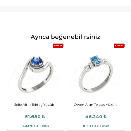
Ayrıca beğenebilirsiniz
FIRSAT
FIRSAT
Jolie Altın Tektaş Yüzük
Owen Altın Tektaş Yüzük
51.680 ₺
46.240 ₺
17.227₺ x 3 Taksit
15.413₺ x 3 Taksit