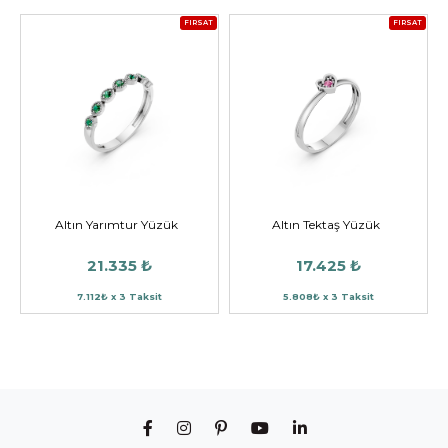
FIRSAT
FIRSAT
Altın Yarımtur Yüzük
Altın Tektaş Yüzük
21.335 ₺
17.425 ₺
7.112₺ x 3 Taksit
5.808₺ x 3 Taksit