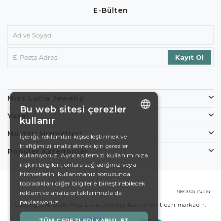
E-Bülten
Miss Lucia Jewelry
Bu web sitesi çerezler
Yasal
kullanır
ENGLISH
Müşteri Hizmetleri
İçeriği, reklamları kişiselleştirmek ve
trafiğimizi analiz etmek için çerezleri
DE
Popüler Kategoriler
kullanıyoruz. Ayrıca sitemizi kullanımınıza
EN
ilişkin bilgileri, onlara sağladığınız veya
hizmetlerini kullanmanız sonucunda
ES
topladıkları diğer bilgilerle birleştirebilecek
reklam ve analiz ortaklarımızla da
SWEDISH
paylaşıyoruz.
Copyright © 2026, Miss Lucia Jewelry tescilli bir ticari markadır.
TURKISH
TÜM ÇEREZLERI KABUL ET