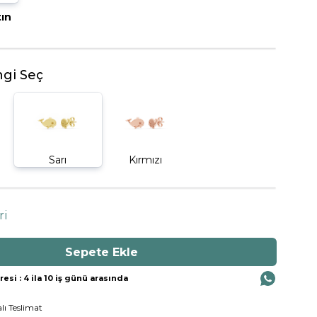
tın
BEŞTAŞ YÜZÜK
gi Seç
Sarı
Kırmızı
ri
si : 4 ila 10 iş günü arasında
lı Teslimat