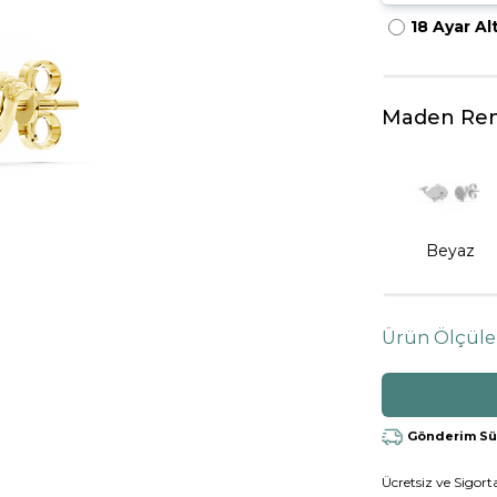
18 Ayar Al
HARFLI KOLYE UCU
LYE
TRIA YÜZÜK
TAMTUR YÜZÜK
Maden Ren
Beyaz
Ürün Ölçüle
Gönderim Süre
Ücretsiz ve Sigorta