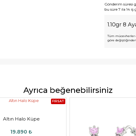
Gönderim süresi gen
bu süre 7 ila 14 iş
1.10gr 8 Ay
Tüm mücevherler e
göre değiştiğinden,
Ayrıca beğenebilirsiniz
FIRSAT
Altın Halo Küpe
19.890 ₺