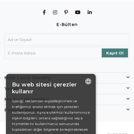
E-Bülten
Miss Lucia Jewelry
Bu web sitesi çerezler
Yasal
kullanır
ENGLISH
Müşteri Hizmetleri
İçeriği, reklamları kişiselleştirmek ve
trafiğimizi analiz etmek için çerezleri
DE
Popüler Kategoriler
kullanıyoruz. Ayrıca sitemizi kullanımınıza
EN
ilişkin bilgileri, onlara sağladığınız veya
hizmetlerini kullanmanız sonucunda
ES
topladıkları diğer bilgilerle birleştirebilecek