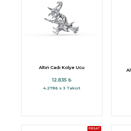
Altın Cadı Kolye Ucu
A
12.835 ₺
4.278₺ x 3 Taksit
FIRSAT