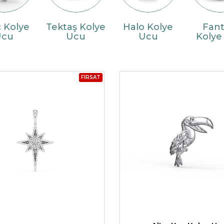
HARFLI KOLYE UCU
 Kolye
Tektaş Kolye
Halo Kolye
Fant
LYE
Ucu
Ucu
Ucu
Kolye
TRIA YÜZÜK
TAMTUR YÜZÜK
FIRSAT