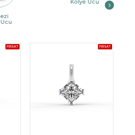
Kolye Ucu
ezi
 Ucu
BEŞTAŞ YÜZÜK
FIRSAT
FIRSAT