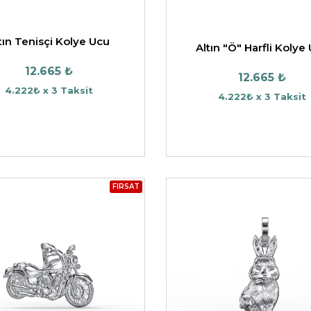
tın Tenisçi Kolye Ucu
Altın "Ö" Harfli Kolye
12.665 ₺
12.665 ₺
4.222₺ x 3 Taksit
4.222₺ x 3 Taksit
FIRSAT