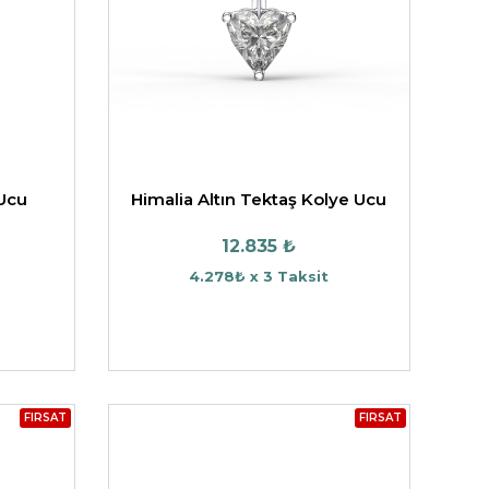
 Ucu
Himalia Altın Tektaş Kolye Ucu
12.835 ₺
4.278₺ x 3 Taksit
FIRSAT
FIRSAT