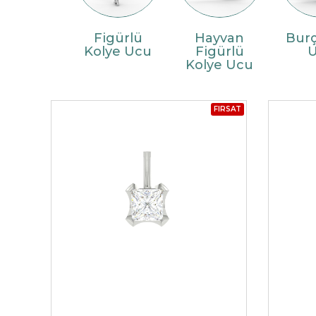
DWELLERS
TASARIM KOLYE UCU
Figürlü
Hayvan
Burç
HAYVAN FIGÜRLÜ KO
Kolye Ucu
Figürlü
TAŞSIZ YÜZÜK
Kolye Ucu
UCU
YARIMTUR YÜZÜK
FIRSAT