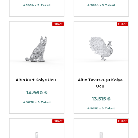
4.505₺ x 3 Taksit
4.788₺ x 3 Taksit
FIRSAT
FIRSAT
Altın Kurt Kolye Ucu
Altın Tavuskuşu Kolye
Ucu
14.960 ₺
13.515 ₺
4.987₺ x 3 Taksit
4.505₺ x 3 Taksit
FIRSAT
FIRSAT