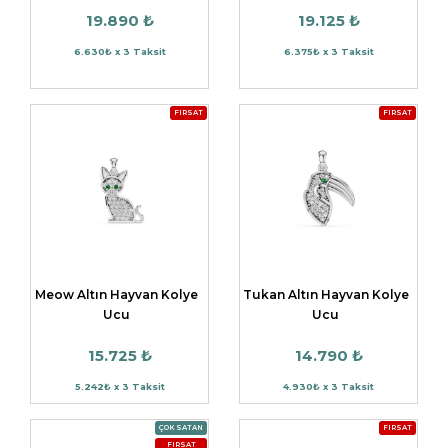
19.890 ₺
19.125 ₺
6.630₺ x 3 Taksit
6.375₺ x 3 Taksit
FIRSAT
FIRSAT
Meow Altın Hayvan Kolye
Tukan Altın Hayvan Kolye
Ucu
Ucu
15.725 ₺
14.790 ₺
5.242₺ x 3 Taksit
4.930₺ x 3 Taksit
ÇOK SATAN
FIRSAT
FIRSAT