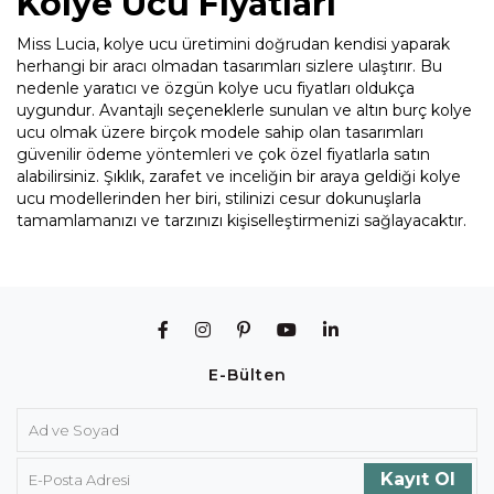
Kolye Ucu Fiyatları
Miss Lucia, kolye ucu üretimini doğrudan kendisi yaparak
herhangi bir aracı olmadan tasarımları sizlere ulaştırır. Bu
nedenle yaratıcı ve özgün kolye ucu fiyatları oldukça
uygundur. Avantajlı seçeneklerle sunulan ve altın burç kolye
ucu olmak üzere birçok modele sahip olan tasarımları
güvenilir ödeme yöntemleri ve çok özel fiyatlarla satın
alabilirsiniz. Şıklık, zarafet ve inceliğin bir araya geldiği kolye
ucu modellerinden her biri, stilinizi cesur dokunuşlarla
tamamlamanızı ve tarzınızı kişiselleştirmenizi sağlayacaktır.
E-Bülten