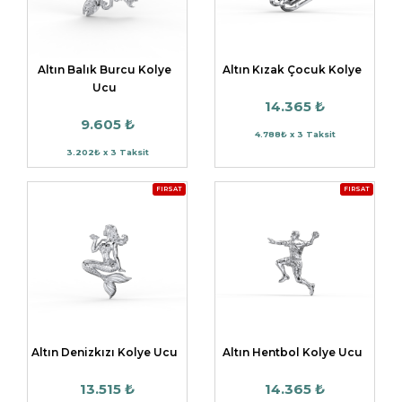
Altın Balık Burcu Kolye
Altın Kızak Çocuk Kolye
Ucu
14.365 ₺
9.605 ₺
4.788₺ x 3 Taksit
3.202₺ x 3 Taksit
FIRSAT
FIRSAT
Altın Denizkızı Kolye Ucu
Altın Hentbol Kolye Ucu
13.515 ₺
14.365 ₺