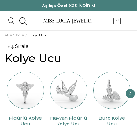
Açılışa Özel %25 İNDİRİM
ANA SAYFA
Kolye Ucu
Sırala
Kolye Ucu
Figürlü Kolye
Hayvan Figürlü
Burç Kolye
Ucu
Kolye Ucu
Ucu