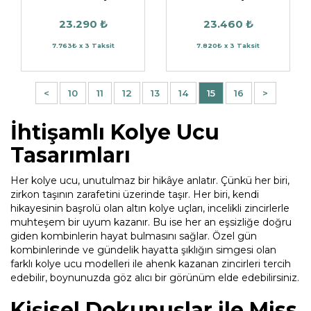
23.290 ₺
23.460 ₺
7.763₺ x 3 Taksit
7.820₺ x 3 Taksit
<
10
11
12
13
14
15
16
>
İhtişamlı Kolye Ucu
Tasarımları
Her kolye ucu, unutulmaz bir hikâye anlatır. Çünkü her biri,
zirkon taşının zarafetini üzerinde taşır. Her biri, kendi
hikayesinin başrolü olan altın kolye uçları, incelikli zincirlerle
muhteşem bir uyum kazanır. Bu ise her an eşsizliğe doğru
giden kombinlerin hayat bulmasını sağlar. Özel gün
kombinlerinde ve gündelik hayatta şıklığın simgesi olan
farklı kolye ucu modelleri ile ahenk kazanan zincirleri tercih
edebilir, boynunuzda göz alıcı bir görünüm elde edebilirsiniz.
Kişisel Dokunuşlar ile Miss