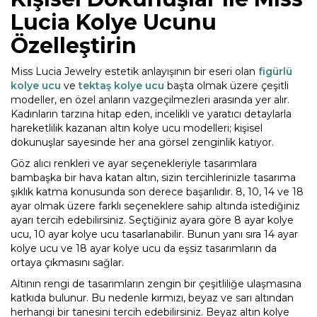
Lucia Kolye Ucunu
Özelleştirin
Miss Lucia Jewelry estetik anlayışının bir eseri olan
figürlü
kolye ucu
ve
tektaş kolye ucu
başta olmak üzere çeşitli
modeller, en özel anların vazgeçilmezleri arasında yer alır.
Kadınların tarzına hitap eden, incelikli ve yaratıcı detaylarla
hareketlilik kazanan altın kolye ucu modelleri; kişisel
dokunuşlar sayesinde her ana görsel zenginlik katıyor.
Göz alıcı renkleri ve ayar seçenekleriyle tasarımlara
bambaşka bir hava katan altın, sizin tercihlerinizle tasarıma
şıklık katma konusunda son derece başarılıdır. 8, 10, 14 ve 18
ayar olmak üzere farklı seçeneklere sahip altında istediğiniz
ayarı tercih edebilirsiniz. Seçtiğiniz ayara göre 8 ayar kolye
ucu, 10 ayar kolye ucu tasarlanabilir. Bunun yanı sıra 14 ayar
kolye ucu ve 18 ayar kolye ucu da eşsiz tasarımların da
ortaya çıkmasını sağlar.
Altının rengi de tasarımların zengin bir çeşitliliğe ulaşmasına
katkıda bulunur. Bu nedenle kırmızı, beyaz ve sarı altından
herhangi bir tanesini tercih edebilirsiniz. Beyaz altın kolye