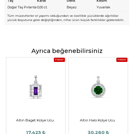
Taş
Karat
Renk
Kesim
Doğal Taş Pırlanta
0,00
ct.
Beyaz
Yuvarlak
Tüm mücevherler el yapımı olduğundan ve özellikle yüzüklerde ağırlıklar
yüzük boyutuna göre değiştiğinden, nihai ürün küçük farklılıklar gösterebilir.
Ayrıca beğenebilirsiniz
FIRSAT
FIRSAT
Altın Baget Kolye Ucu
Altın Halo Kolye Ucu
17.425 ₺
30.260 ₺