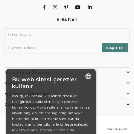
E-Bülten
Miss Lucia Jewelry
Bu web sitesi çerezler
Yasal
kullanır
ENGLISH
Müşteri Hizmetleri
İçeriği, reklamları kişiselleştirmek ve
trafiğimizi analiz etmek için çerezleri
DE
Popüler Kategoriler
kullanıyoruz. Ayrıca sitemizi kullanımınıza
EN
ilişkin bilgileri, onlara sağladığınız veya
hizmetlerini kullanmanız sonucunda
ES
topladıkları diğer bilgilerle birleştirebilecek
reklam ve analiz ortaklarımızla da
SWEDISH