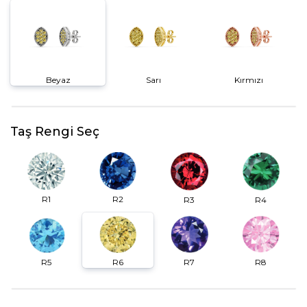
Beyaz
Sarı
Kırmızı
Taş Rengi Seç
R2
R1
R3
R4
R6
R7
R5
R8