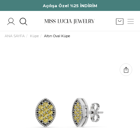
Açılışa Özel %25 İNDİRİM
ANA SAYFA
Küpe
Altın Oval Küpe