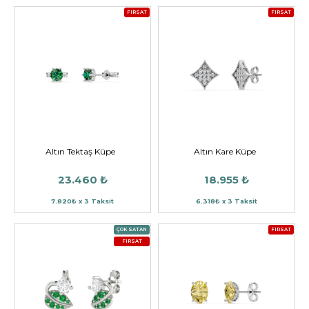
FIRSAT
FIRSAT
Altın Tektaş Küpe
Altın Kare Küpe
23.460 ₺
18.955 ₺
7.820₺ x 3 Taksit
6.318₺ x 3 Taksit
ÇOK SATAN
FIRSAT
FIRSAT