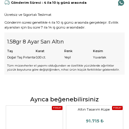
Gönderim Süresi : 4 ila 10 iş günü arasında
Ücretsiz ve Sigortalı Teslimat
Gönderim süresi genellikle 4 ila 10 iş günü arasında gerçekleşir. Evlilik
alyansları için bu süre 7 ila 14 iş günü arasındadır.
1.58gr 8 Ayar Sarı Altın
Taş
Karat
Renk
Kesim
Doğal Taş Pırlanta
0,00
ct.
Yeşil
Yuvarlak
Tüm mücevherler el yapımı olduğundan ve özellikle yüzüklerde ağırlıklar
yüzük boyutuna göre değiştiğinden, nihai ürün küçük farklılıklar gösterebilir.
Ayrıca beğenebilirsiniz
FIRSAT
FIRSAT
Altın Tasarım Küpe
91.715 ₺