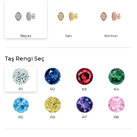
Beyaz
Sarı
Kırmızı
Taş Rengi Seç
R2
R1
R3
R4
R6
R7
R5
R8