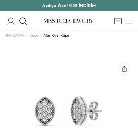
Açılışa Özel %25 İNDİRİM
ANA SAYFA
Küpe
Altın Oval Küpe