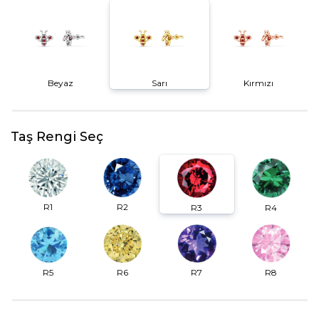
Beyaz
Sarı
Kırmızı
Taş Rengi Seç
R2
R1
R3
R4
R6
R7
R5
R8