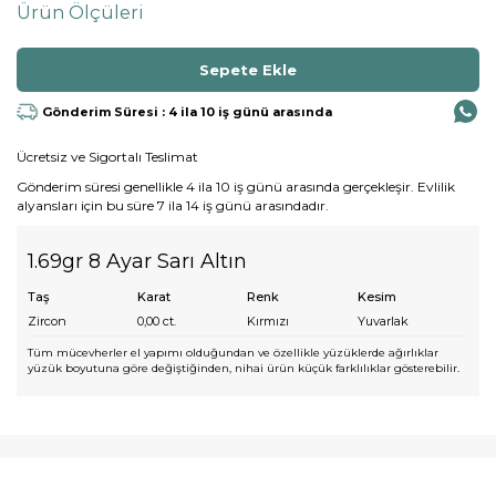
Ürün Ölçüleri
Gönderim Süresi : 4 ila 10 iş günü arasında
Ücretsiz ve Sigortalı Teslimat
Gönderim süresi genellikle 4 ila 10 iş günü arasında gerçekleşir. Evlilik
alyansları için bu süre 7 ila 14 iş günü arasındadır.
1.69gr 8 Ayar Sarı Altın
Taş
Karat
Renk
Kesim
Zircon
0,00
ct.
Kırmızı
Yuvarlak
Tüm mücevherler el yapımı olduğundan ve özellikle yüzüklerde ağırlıklar
yüzük boyutuna göre değiştiğinden, nihai ürün küçük farklılıklar gösterebilir.