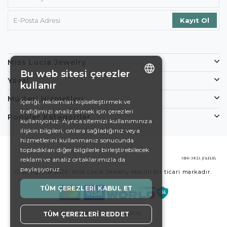
Miss Lucia Jewelry
Bu web sitesi çerezler
Yasal
kullanır
ENGLISH
Müşteri Hizmetleri
İçeriği, reklamları kişiselleştirmek ve
trafiğimizi analiz etmek için çerezleri
DE
Popüler Kategoriler
kullanıyoruz. Ayrıca sitemizi kullanımınıza
EN
ilişkin bilgileri, onlara sağladığınız veya
hizmetlerini kullanmanız sonucunda
ES
topladıkları diğer bilgilerle birleştirebilecek
reklam ve analiz ortaklarımızla da
SWEDISH
paylaşıyoruz.
Copyright © 2026, Miss Lucia Jewelry tescilli bir ticari markadır.
TURKISH
TÜM ÇEREZLERI KABUL ET
Koşullar
Gizlilik
TÜM ÇEREZLERI REDDET