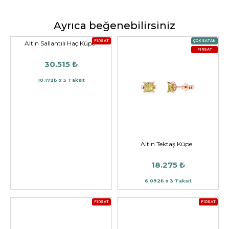
Ayrıca beğenebilirsiniz
FIRSAT
ÇOK SATAN
Altın Sallantılı Haç Küpe
FIRSAT
30.515 ₺
10.172₺ x 3 Taksit
Altın Tektaş Küpe
18.275 ₺
6.092₺ x 3 Taksit
FIRSAT
FIRSAT