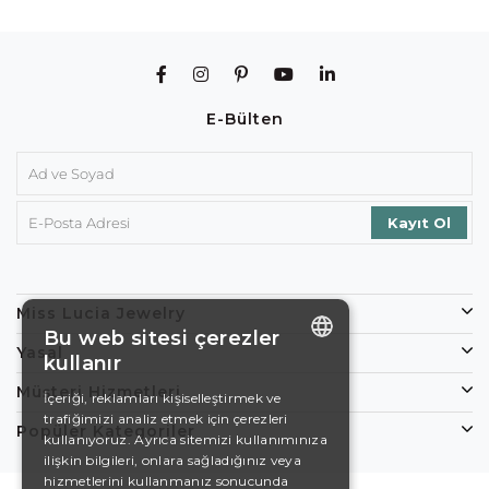
E-Bülten
Miss Lucia Jewelry
Bu web sitesi çerezler
Yasal
kullanır
ENGLISH
Müşteri Hizmetleri
İçeriği, reklamları kişiselleştirmek ve
trafiğimizi analiz etmek için çerezleri
DE
Popüler Kategoriler
kullanıyoruz. Ayrıca sitemizi kullanımınıza
EN
ilişkin bilgileri, onlara sağladığınız veya
hizmetlerini kullanmanız sonucunda