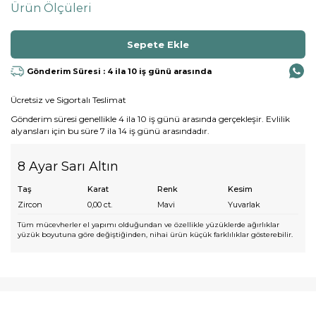
Ürün Ölçüleri
Gönderim Süresi : 4 ila 10 iş günü arasında
Ücretsiz ve Sigortalı Teslimat
Gönderim süresi genellikle 4 ila 10 iş günü arasında gerçekleşir. Evlilik
alyansları için bu süre 7 ila 14 iş günü arasındadır.
8 Ayar Sarı Altın
Taş
Karat
Renk
Kesim
Zircon
0,00
ct.
Mavi
Yuvarlak
Tüm mücevherler el yapımı olduğundan ve özellikle yüzüklerde ağırlıklar
yüzük boyutuna göre değiştiğinden, nihai ürün küçük farklılıklar gösterebilir.