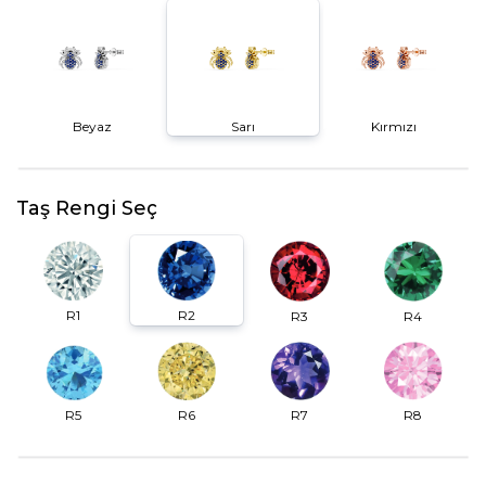
Beyaz
Sarı
Kırmızı
Taş Rengi Seç
R2
R1
R3
R4
R6
R7
R5
R8