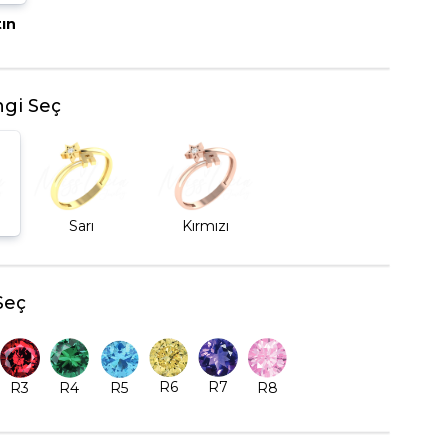
tın
BEŞTAŞ YÜZÜK
gi Seç
Sarı
Kırmızı
Seç
R6
R7
R5
R8
R3
R4