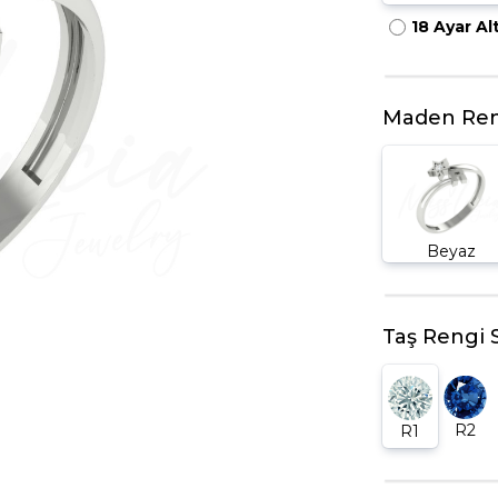
18 Ayar Al
HARFLI KOLYE UCU
LYE
TRIA YÜZÜK
TAMTUR YÜZÜK
Maden Ren
Beyaz
Taş Rengi 
R2
R1