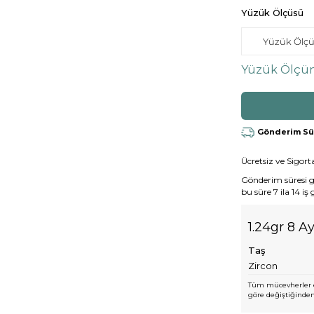
Yüzük Ölçüsü
Yüzük Ölçün
Gönderim Süre
Ücretsiz ve Sigorta
Gönderim süresi gen
bu süre 7 ila 14 iş
1.24gr 8 A
Taş
Zircon
Tüm mücevherler e
göre değiştiğinden,