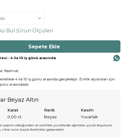
ü Bul |
Ürün Ölçüleri
si : 4 ila 10 iş günü arasında
lı Teslimat
ellikle 4 ila 10 iş günü arasında gerçekleşir. Evlilik alyansları için
 günü arasındadır.
yar Beyaz Altın
Karat
Renk
Kesim
0,00
ct.
Beyaz
Yuvarlak
l yapımı olduğundan ve özellikle yüzüklerde ağırlıklar yüzük boyutuna
 nihai ürün küçük farklılıklar gösterebilir.