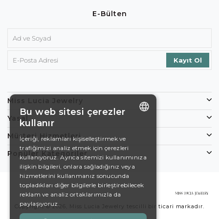
E-Bülten
Miss Lucia Jewelry
Bu web sitesi çerezler
Yasal
kullanır
ENGLISH
Müşteri Hizmetleri
İçeriği, reklamları kişiselleştirmek ve
trafiğimizi analiz etmek için çerezleri
DE
Popüler Kategoriler
kullanıyoruz. Ayrıca sitemizi kullanımınıza
EN
ilişkin bilgileri, onlara sağladığınız veya
hizmetlerini kullanmanız sonucunda
ES
topladıkları diğer bilgilerle birleştirebilecek
reklam ve analiz ortaklarımızla da
SWEDISH
paylaşıyoruz.
Copyright © 2026, Miss Lucia Jewelry tescilli bir ticari markadır.
TURKISH