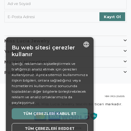
Miss Lucia Jewelry
Bu web sitesi çerezler
Yasal
kullanır
ENGLISH
Müşteri Hizmetleri
İçeriği, reklamları kişiselleştirmek ve
trafiğimizi analiz etmek için çerezleri
DE
Popüler Kategoriler
kullanıyoruz. Ayrıca sitemizi kullanımınıza
EN
ilişkin bilgileri, onlara sağladığınız veya
hizmetlerini kullanmanız sonucunda
ES
topladıkları diğer bilgilerle birleştirebilecek
reklam ve analiz ortaklarımızla da
SWEDISH
paylaşıyoruz.
Copyright © 2026, Miss Lucia Jewelry tescilli bir ticari markadır.
TURKISH
TÜM ÇEREZLERI KABUL ET
Koşullar
Gizlilik
TÜM ÇEREZLERI REDDET