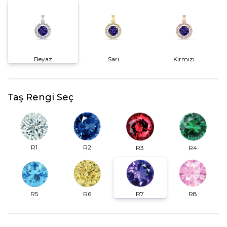
Beyaz
Sarı
Kırmızı
Taş Rengi Seç
R2
R1
R3
R4
R6
R7
R5
R8