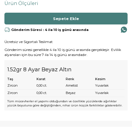
Ürün Ölçüleri
Gönderim Süresi : 4 ila 10 iş günü arasında
Ücretsiz ve Sigortalı Teslimat
Gönderim süresi genellikle 4 ila 10 iş günü arasında gerçekleşir. Evlilik
alyansları için bu süre 7 ila 14 iş günü arasındadır.
1.52gr 8 Ayar Beyaz Altın
Taş
Karat
Renk
Kesim
Zircon
0,00
ct.
Ametist
Yuvarlak
Zircon
0,00
ct.
Beyaz
Yuvarlak
Tüm mücevherler el yapımı olduğundan ve özellikle yüzüklerde ağırlıklar
yüzük boyutuna göre değiştiğinden, nihai ürün küçük farklılıklar gösterebilir.