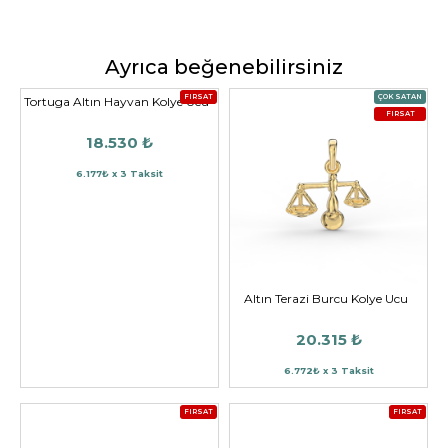
Ayrıca beğenebilirsiniz
FIRSAT
ÇOK SATAN
Tortuga Altın Hayvan Kolye Ucu
FIRSAT
18.530 ₺
6.177₺ x 3 Taksit
Altın Terazi Burcu Kolye Ucu
20.315 ₺
6.772₺ x 3 Taksit
FIRSAT
FIRSAT