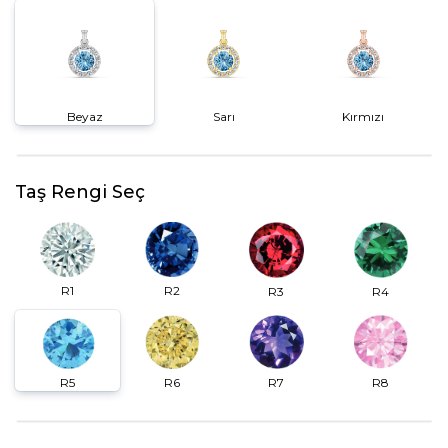
Beyaz
Sarı
Kırmızı
Taş Rengi Seç
R2
R1
R3
R4
R6
R7
R5
R8