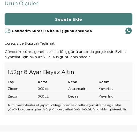
Ürün Ölçüleri
Gönderim Süresi : 4 ila 10 iş günü arasında
Ücretsiz ve Sigortalı Teslimat
Gönderim süresi genellikle 4 ila 10 iş günü arasında gerçekleşir. Evlilik
alyansları için bu süre 7 ila 14 iş günü arasındadır.
1.52gr 8 Ayar Beyaz Altın
Taş
Karat
Renk
Kesim
Zircon
0,00
ct.
Akuamarin
Yuvarlak
Zircon
0,00
ct.
Beyaz
Yuvarlak
Tüm mücevherler el yapımı olduğundan ve özellikle yüzüklerde ağırlıklar
yüzük boyutuna göre değiştiğinden, nihai ürün küçük farklılıklar gösterebilir.