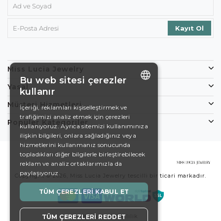
Miss Lucia Jewelry
Bu web sitesi çerezler
Yasal
kullanır
ENGLISH
Müşteri Hizmetleri
İçeriği, reklamları kişiselleştirmek ve
trafiğimizi analiz etmek için çerezleri
DE
Popüler Kategoriler
kullanıyoruz. Ayrıca sitemizi kullanımınıza
EN
ilişkin bilgileri, onlara sağladığınız veya
hizmetlerini kullanmanız sonucunda
ES
topladıkları diğer bilgilerle birleştirebilecek
reklam ve analiz ortaklarımızla da
SWEDISH
paylaşıyoruz.
Copyright © 2026, Miss Lucia Jewelry tescilli bir ticari markadır.
TURKISH
TÜM ÇEREZLERI KABUL ET
Koşullar
Gizlilik
TÜM ÇEREZLERI REDDET