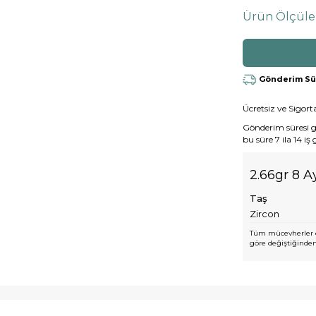
Ürün Ölçüle
Gönderim Süre
Ücretsiz ve Sigorta
Gönderim süresi gen
bu süre 7 ila 14 iş
2.66gr 8 A
Taş
Zircon
Tüm mücevherler e
göre değiştiğinden,