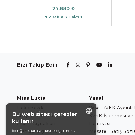
27.880 ₺
9.293₺ x 3 Taksit
Bizi Takip Edin
Miss Lucia
Yasal
Hakkımızda
Yasal KVKK Aydınl
Bu web sitesi çerezler
Misyon & Vizyon
KVKK İşlenmesi ve
kullanır
İnsan Kaynakları
Politikası
ENGLISH
İçeriği, reklamları kişiselleştirmek ve
Franchising Sistemi
Mesafeli Satış Söz