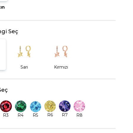
tın
BEŞTAŞ YÜZÜK
gi Seç
Sarı
Kırmızı
Seç
R6
R7
R5
R8
R3
R4