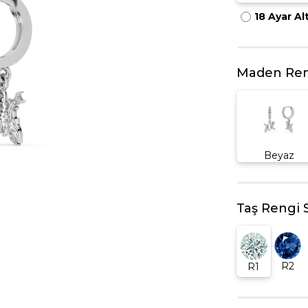
18 Ayar Al
HARFLI KOLYE UCU
LYE
TRIA YÜZÜK
TAMTUR YÜZÜK
Maden Ren
Beyaz
Taş Rengi 
R2
R1