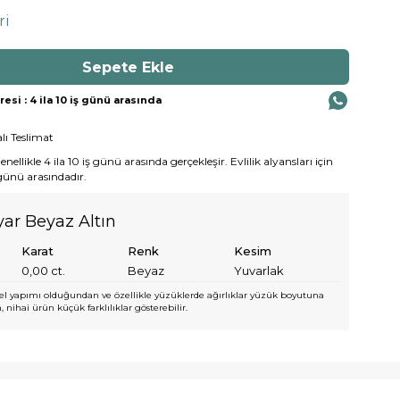
ri
si : 4 ila 10 iş günü arasında
lı Teslimat
ellikle 4 ila 10 iş günü arasında gerçekleşir. Evlilik alyansları için
 günü arasındadır.
yar Beyaz Altın
Karat
Renk
Kesim
0,00
ct.
Beyaz
Yuvarlak
l yapımı olduğundan ve özellikle yüzüklerde ağırlıklar yüzük boyutuna
 nihai ürün küçük farklılıklar gösterebilir.