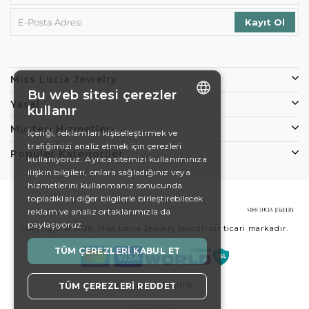
Miss Lucia Jewelry
Bu web sitesi çerezler
Yasal
kullanır
ENGLISH
Müşteri Hizmetleri
İçeriği, reklamları kişiselleştirmek ve
trafiğimizi analiz etmek için çerezleri
DE
Popüler Kategoriler
kullanıyoruz. Ayrıca sitemizi kullanımınıza
EN
ilişkin bilgileri, onlara sağladığınız veya
hizmetlerini kullanmanız sonucunda
ES
topladıkları diğer bilgilerle birleştirebilecek
reklam ve analiz ortaklarımızla da
SWEDISH
paylaşıyoruz.
Copyright © 2026, Miss Lucia Jewelry tescilli bir ticari markadır.
TURKISH
TÜM ÇEREZLERI KABUL ET
Koşullar
Gizlilik
TÜM ÇEREZLERI REDDET