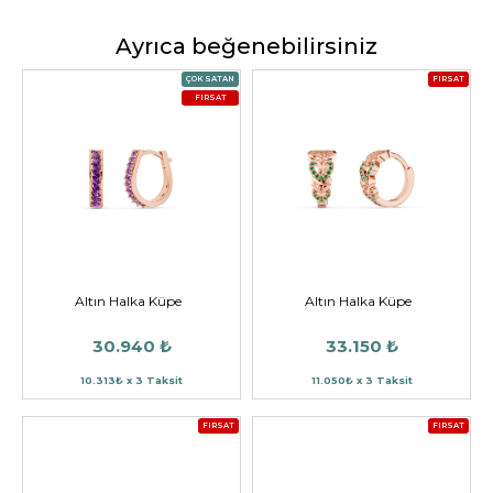
Ayrıca beğenebilirsiniz
ÇOK SATAN
FIRSAT
FIRSAT
Altın Halka Küpe
Altın Halka Küpe
30.940 ₺
33.150 ₺
10.313₺ x 3 Taksit
11.050₺ x 3 Taksit
FIRSAT
FIRSAT