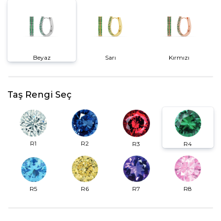
Beyaz
Sarı
Kırmızı
Taş Rengi Seç
R2
R1
R3
R4
R6
R7
R5
R8