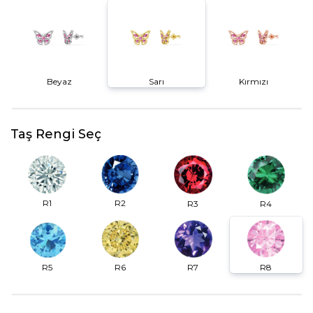
Beyaz
Sarı
Kırmızı
Taş Rengi Seç
R2
R1
R3
R4
R6
R7
R5
R8