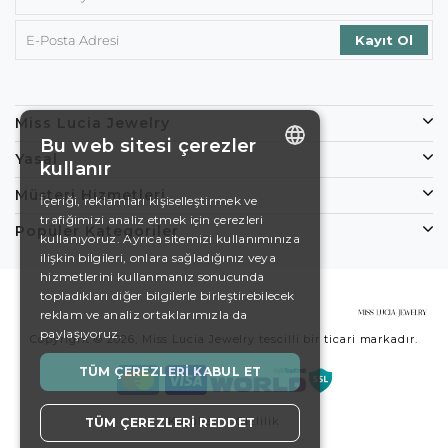
Miss Lucia Jewelry
Bu web sitesi çerezler
Yasal
kullanır
ENGLISH
Müşteri Hizmetleri
İçeriği, reklamları kişiselleştirmek ve
trafiğimizi analiz etmek için çerezleri
DE
Popüler Kategoriler
kullanıyoruz. Ayrıca sitemizi kullanımınıza
EN
ilişkin bilgileri, onlara sağladığınız veya
hizmetlerini kullanmanız sonucunda
ES
topladıkları diğer bilgilerle birleştirebilecek
reklam ve analiz ortaklarımızla da
SWEDISH
paylaşıyoruz.
Copyright © 2026, Miss Lucia Jewelry tescilli bir ticari markadır.
TURKISH
TÜM ÇEREZLERI KABUL ET
Koşullar
Gizlilik
TÜM ÇEREZLERI REDDET