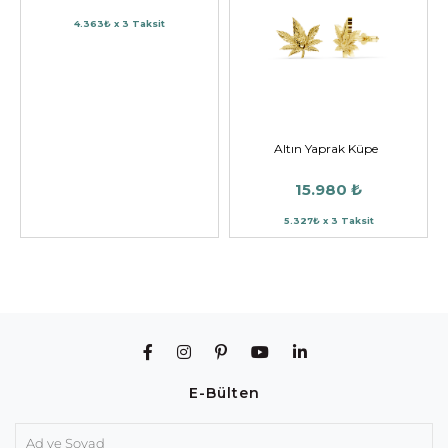
4.363₺ x 3 Taksit
Altın Yaprak Küpe
15.980 ₺
5.327₺ x 3 Taksit
E-Bülten