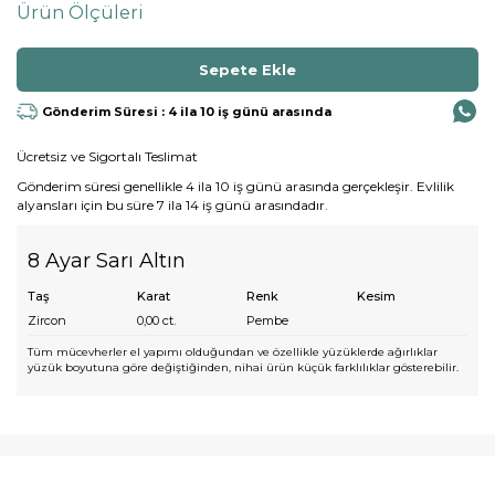
Ürün Ölçüleri
Gönderim Süresi : 4 ila 10 iş günü arasında
Ücretsiz ve Sigortalı Teslimat
Gönderim süresi genellikle 4 ila 10 iş günü arasında gerçekleşir. Evlilik
alyansları için bu süre 7 ila 14 iş günü arasındadır.
8 Ayar Sarı Altın
Taş
Karat
Renk
Kesim
Zircon
0,00
ct.
Pembe
Tüm mücevherler el yapımı olduğundan ve özellikle yüzüklerde ağırlıklar
yüzük boyutuna göre değiştiğinden, nihai ürün küçük farklılıklar gösterebilir.