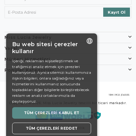
Miss Lucia Jewelry
Bu web sitesi çerezler
Yasal
kullanır
ENGLISH
Müşteri Hizmetleri
İçeriği, reklamları kişiselleştirmek ve
trafiğimizi analiz etmek için çerezleri
DE
Popüler Kategoriler
kullanıyoruz. Ayrıca sitemizi kullanımınıza
EN
ilişkin bilgileri, onlara sağladığınız veya
hizmetlerini kullanmanız sonucunda
ES
topladıkları diğer bilgilerle birleştirebilecek
reklam ve analiz ortaklarımızla da
SWEDISH
paylaşıyoruz.
Copyright © 2026, Miss Lucia Jewelry tescilli bir ticari markadır.
TURKISH
TÜM ÇEREZLERI KABUL ET
Koşullar
Gizlilik
TÜM ÇEREZLERI REDDET