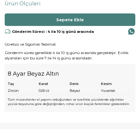
Ürün Ölçüleri
Gönderim Süresi : 4 ila 10 iş günü arasında
Ücretsiz ve Sigortalı Teslimat
Gönderim süresi genellikle 4 ila 10 iş günü arasında gerçekleşir. Evlilik
alyansları için bu süre 7 ila 14 iş günü arasındadır.
8 Ayar Beyaz Altın
Taş
Karat
Renk
Kesim
Zircon
0,00
ct.
Beyaz
Yuvarlak
Tüm mücevherler el yapımı olduğundan ve özellikle yüzüklerde ağırlıklar
yüzük boyutuna göre değiştiğinden, nihai ürün küçük farklılıklar gösterebilir.