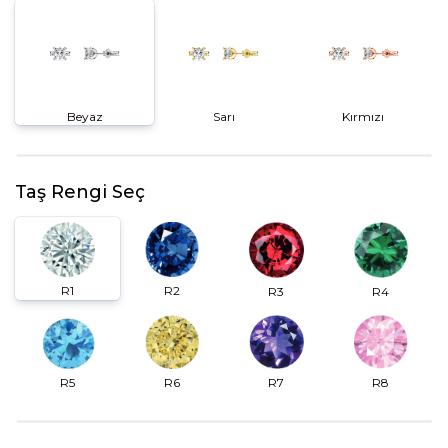
Beyaz
Sarı
Kırmızı
Taş Rengi Seç
R2
R1
R3
R4
R6
R7
R5
R8