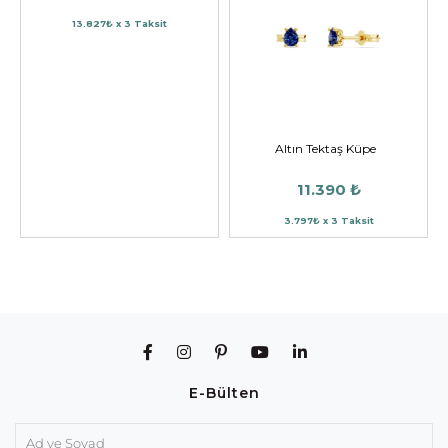
13.827₺ x 3 Taksit
Altın Tektaş Küpe
11.390 ₺
3.797₺ x 3 Taksit
E-Bülten