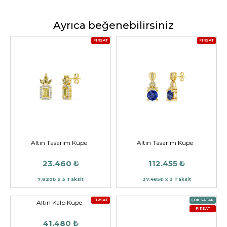
Ayrıca beğenebilirsiniz
FIRSAT
FIRSAT
Altın Tasarım Küpe
Altın Tasarım Küpe
23.460 ₺
112.455 ₺
7.820₺ x 3 Taksit
37.485₺ x 3 Taksit
FIRSAT
ÇOK SATAN
Altın Kalp Küpe
FIRSAT
41.480 ₺