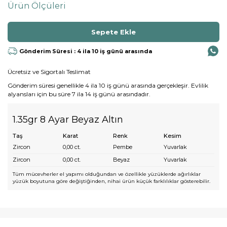
Ürün Ölçüleri
Gönderim Süresi : 4 ila 10 iş günü arasında
Ücretsiz ve Sigortalı Teslimat
Gönderim süresi genellikle 4 ila 10 iş günü arasında gerçekleşir. Evlilik
alyansları için bu süre 7 ila 14 iş günü arasındadır.
1.35gr 8 Ayar Beyaz Altın
Taş
Karat
Renk
Kesim
Zircon
0,00
ct.
Pembe
Yuvarlak
Zircon
0,00
ct.
Beyaz
Yuvarlak
Tüm mücevherler el yapımı olduğundan ve özellikle yüzüklerde ağırlıklar
yüzük boyutuna göre değiştiğinden, nihai ürün küçük farklılıklar gösterebilir.