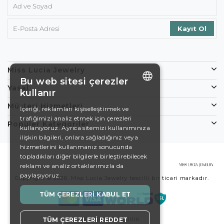
Miss Lucia Jewelry
Bu web sitesi çerezler
Yasal
kullanır
ENGLISH
Müşteri Hizmetleri
İçeriği, reklamları kişiselleştirmek ve
trafiğimizi analiz etmek için çerezleri
DE
Popüler Kategoriler
kullanıyoruz. Ayrıca sitemizi kullanımınıza
EN
ilişkin bilgileri, onlara sağladığınız veya
hizmetlerini kullanmanız sonucunda
ES
topladıkları diğer bilgilerle birleştirebilecek
reklam ve analiz ortaklarımızla da
SWEDISH
paylaşıyoruz.
Copyright © 2026, Miss Lucia Jewelry tescilli bir ticari markadır.
TURKISH
TÜM ÇEREZLERI KABUL ET
Koşullar
Gizlilik
TÜM ÇEREZLERI REDDET