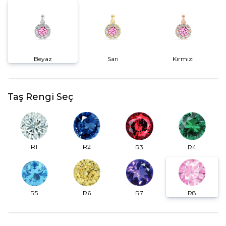
Beyaz
Sarı
Kırmızı
Taş Rengi Seç
R2
R1
R3
R4
R6
R7
R5
R8