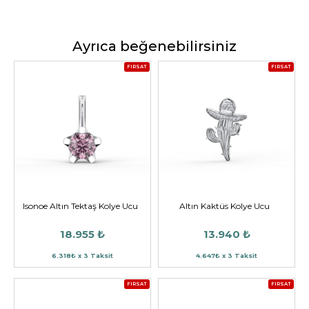
Ayrıca beğenebilirsiniz
FIRSAT
FIRSAT
Isonoe Altın Tektaş Kolye Ucu
Altın Kaktüs Kolye Ucu
18.955 ₺
13.940 ₺
6.318₺ x 3 Taksit
4.647₺ x 3 Taksit
FIRSAT
FIRSAT