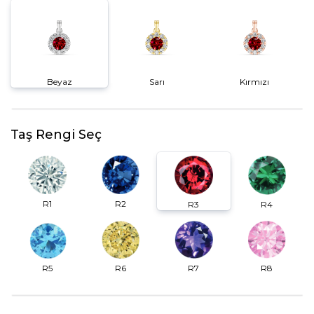
Beyaz
Sarı
Kırmızı
Taş Rengi Seç
R2
R1
R3
R4
R6
R7
R5
R8