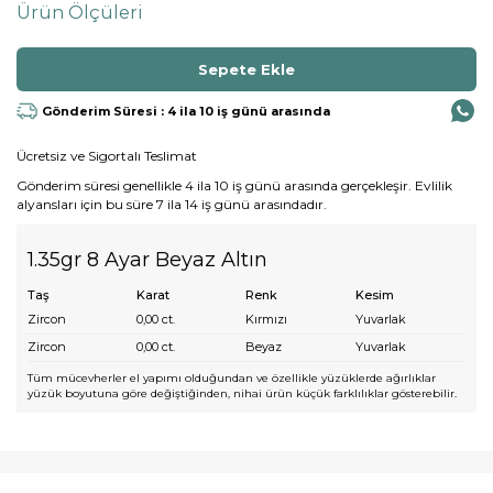
Ürün Ölçüleri
Gönderim Süresi : 4 ila 10 iş günü arasında
Ücretsiz ve Sigortalı Teslimat
Gönderim süresi genellikle 4 ila 10 iş günü arasında gerçekleşir. Evlilik
alyansları için bu süre 7 ila 14 iş günü arasındadır.
1.35gr 8 Ayar Beyaz Altın
Taş
Karat
Renk
Kesim
Zircon
0,00
ct.
Kırmızı
Yuvarlak
Zircon
0,00
ct.
Beyaz
Yuvarlak
Tüm mücevherler el yapımı olduğundan ve özellikle yüzüklerde ağırlıklar
yüzük boyutuna göre değiştiğinden, nihai ürün küçük farklılıklar gösterebilir.