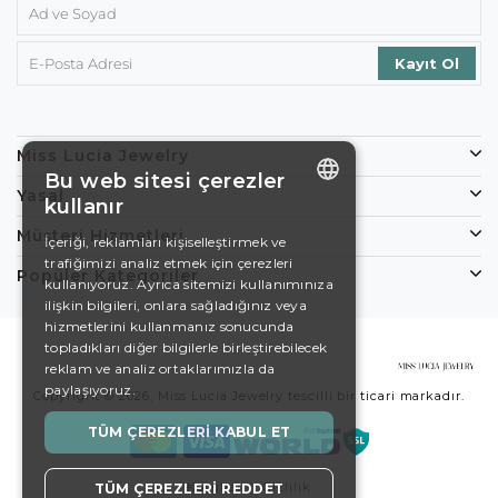
Miss Lucia Jewelry
Bu web sitesi çerezler
Yasal
kullanır
ENGLISH
Müşteri Hizmetleri
İçeriği, reklamları kişiselleştirmek ve
trafiğimizi analiz etmek için çerezleri
DE
Popüler Kategoriler
kullanıyoruz. Ayrıca sitemizi kullanımınıza
EN
ilişkin bilgileri, onlara sağladığınız veya
hizmetlerini kullanmanız sonucunda
ES
topladıkları diğer bilgilerle birleştirebilecek
reklam ve analiz ortaklarımızla da
SWEDISH
paylaşıyoruz.
Copyright © 2026, Miss Lucia Jewelry tescilli bir ticari markadır.
TURKISH
TÜM ÇEREZLERI KABUL ET
Koşullar
Gizlilik
TÜM ÇEREZLERI REDDET