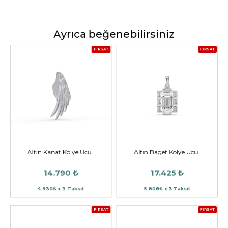
Ayrıca beğenebilirsiniz
FIRSAT
FIRSAT
Altın Kanat Kolye Ucu
Altın Baget Kolye Ucu
14.790 ₺
17.425 ₺
4.930₺ x 3 Taksit
5.808₺ x 3 Taksit
FIRSAT
FIRSAT