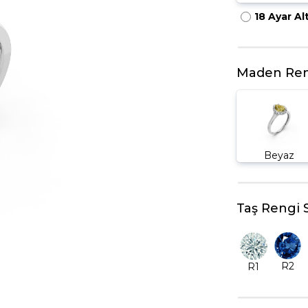
18 Ayar Al
HARFLI KOLYE UCU
LYE
TRIA YÜZÜK
TAMTUR YÜZÜK
Maden Ren
Beyaz
Taş Rengi 
R2
R1