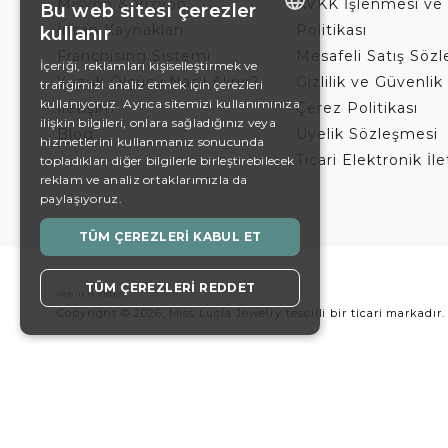
Misyon & Vizyon
KVKK İşlenmesi ve
Bu web sitesi çerezler
İnsan Kaynakları
Politikası
kullanır
ENGLISH
Franchising Sistemi
Mesafeli Satış Söz
İçeriği, reklamları kişiselleştirmek ve
Yüzük Ölçüsü Nasıl Alınır?
Gizlilik ve Güvenlik 
trafiğimizi analiz etmek için çerezleri
DE
kullanıyoruz. Ayrıca sitemizi kullanımınıza
İletişim
Çerez Politikası
EN
ilişkin bilgileri, onlara sağladığınız veya
Blog
Üyelik Sözleşmesi
hizmetlerini kullanmanız sonucunda
ES
Ticari Elektronik İl
topladıkları diğer bilgilerle birleştirebilecek
reklam ve analiz ortaklarımızla da
SWEDISH
paylaşıyoruz.
TURKISH
TÜM ÇEREZLERI KABUL ET
TÜM ÇEREZLERI REDDET
Copyright © 2026, Miss Lucia Jewelry tescilli bir ticari markadır.