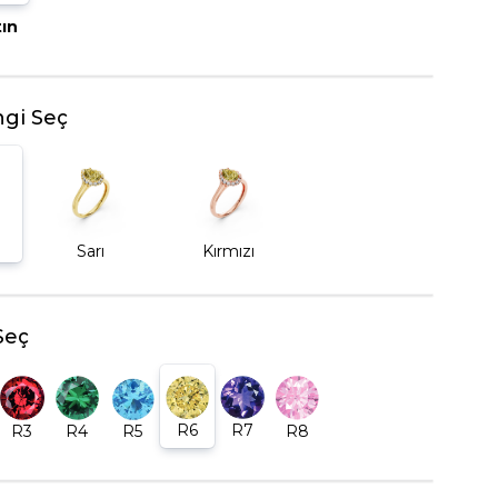
tın
BEŞTAŞ YÜZÜK
gi Seç
Sarı
Kırmızı
Seç
R6
R7
R5
R8
R3
R4