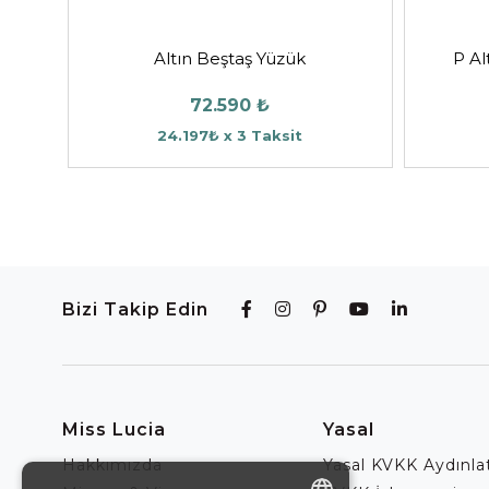
Altın Beştaş Yüzük
P Al
72.590 ₺
24.197₺ x 3 Taksit
Bizi Takip Edin
Miss Lucia
Yasal
Hakkımızda
Yasal KVKK Aydınl