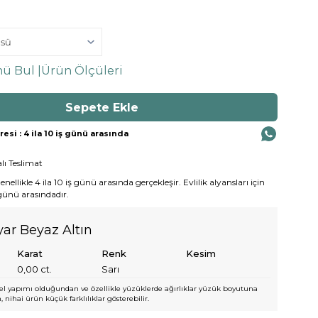
ü Bul |
Ürün Ölçüleri
si : 4 ila 10 iş günü arasında
lı Teslimat
ellikle 4 ila 10 iş günü arasında gerçekleşir. Evlilik alyansları için
 günü arasındadır.
yar Beyaz Altın
Karat
Renk
Kesim
0,00
ct.
Sarı
l yapımı olduğundan ve özellikle yüzüklerde ağırlıklar yüzük boyutuna
 nihai ürün küçük farklılıklar gösterebilir.