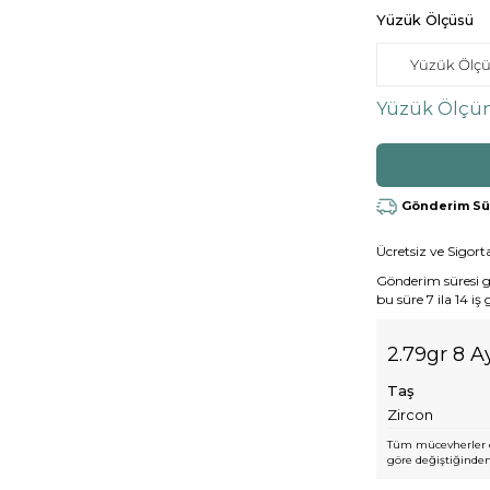
Yüzük Ölçüsü
Yüzük Ölçün
Gönderim Süre
Ücretsiz ve Sigorta
Gönderim süresi gen
bu süre 7 ila 14 iş
2.79gr 8 A
Taş
Zircon
Tüm mücevherler e
göre değiştiğinden,