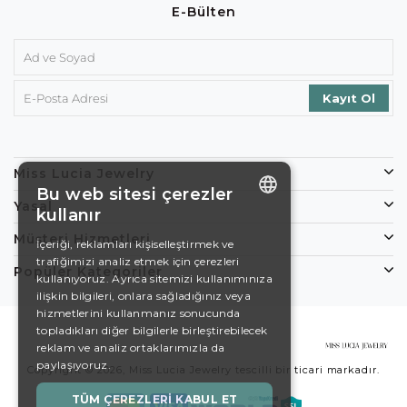
E-Bülten
Miss Lucia Jewelry
Bu web sitesi çerezler
Yasal
kullanır
ENGLISH
Müşteri Hizmetleri
İçeriği, reklamları kişiselleştirmek ve
trafiğimizi analiz etmek için çerezleri
DE
Popüler Kategoriler
kullanıyoruz. Ayrıca sitemizi kullanımınıza
EN
ilişkin bilgileri, onlara sağladığınız veya
hizmetlerini kullanmanız sonucunda
ES
topladıkları diğer bilgilerle birleştirebilecek
reklam ve analiz ortaklarımızla da
SWEDISH
paylaşıyoruz.
Copyright © 2026, Miss Lucia Jewelry tescilli bir ticari markadır.
TURKISH
TÜM ÇEREZLERI KABUL ET