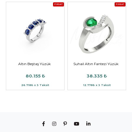
FIRSAT
FIRSAT
Altın Beştaş Yüzük
Suhail Altın Fantezi Yüzük
80.155 ₺
38.335 ₺
26.718₺ x 3 Taksit
12.778₺ x 3 Taksit