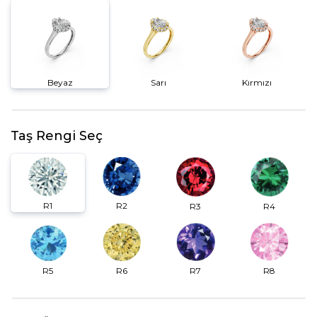
Beyaz
Sarı
Kırmızı
Taş Rengi Seç
R2
R1
R3
R4
R6
R7
R5
R8