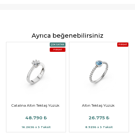
Ayrıca beğenebilirsiniz
ÇOK SATAN
FIRSAT
FIRSAT
Catalina Altın Tektaş Yüzük
Altın Tektaş Yüzük
48.790 ₺
26.775 ₺
16.263₺ x 3 Taksit
8.925₺ x 3 Taksit