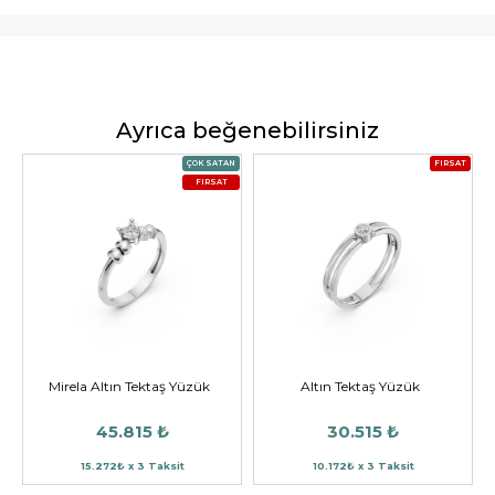
Ayrıca beğenebilirsiniz
ÇOK SATAN
FIRSAT
FIRSAT
Mirela Altın Tektaş Yüzük
Altın Tektaş Yüzük
45.815 ₺
30.515 ₺
15.272₺ x 3 Taksit
10.172₺ x 3 Taksit