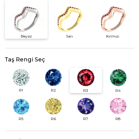
Beyaz
Sarı
Kırmızı
Taş Rengi Seç
R2
R1
R3
R4
R6
R7
R5
R8