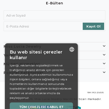
E-Bülten
Miss Lucia Jewelry
Bu web sitesi çerezler
Yasal
kullanır
ENGLISH
Müşteri Hizmetleri
İçeriği, reklamları kişiselleştirmek ve
trafiğimizi analiz etmek için çerezleri
DE
Popüler Kategoriler
kullanıyoruz. Ayrıca sitemizi kullanımınıza
EN
ilişkin bilgileri, onlara sağladığınız veya
hizmetlerini kullanmanız sonucunda
ES
topladıkları diğer bilgilerle birleştirebilecek
reklam ve analiz ortaklarımızla da
SWEDISH
paylaşıyoruz.
Copyright © 2026, Miss Lucia Jewelry tescilli bir ticari markadır.
TURKISH
TÜM ÇEREZLERI KABUL ET