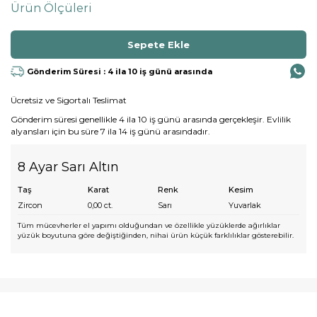
Ürün Ölçüleri
Gönderim Süresi : 4 ila 10 iş günü arasında
Ücretsiz ve Sigortalı Teslimat
Gönderim süresi genellikle 4 ila 10 iş günü arasında gerçekleşir. Evlilik
alyansları için bu süre 7 ila 14 iş günü arasındadır.
8 Ayar Sarı Altın
Taş
Karat
Renk
Kesim
Zircon
0,00
ct.
Sarı
Yuvarlak
Tüm mücevherler el yapımı olduğundan ve özellikle yüzüklerde ağırlıklar
yüzük boyutuna göre değiştiğinden, nihai ürün küçük farklılıklar gösterebilir.