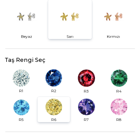
Beyaz
Sarı
Kırmızı
Taş Rengi Seç
R2
R1
R3
R4
R6
R7
R5
R8