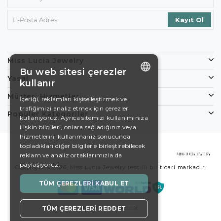
Miss Lucia Jewelry
Bu web sitesi çerezler
Yasal
kullanır
ENGLISH
Müşteri Hizmetleri
İçeriği, reklamları kişiselleştirmek ve
trafiğimizi analiz etmek için çerezleri
DE
Popüler Kategoriler
kullanıyoruz. Ayrıca sitemizi kullanımınıza
EN
ilişkin bilgileri, onlara sağladığınız veya
hizmetlerini kullanmanız sonucunda
ES
topladıkları diğer bilgilerle birleştirebilecek
reklam ve analiz ortaklarımızla da
SWEDISH
paylaşıyoruz.
Copyright © 2026, Miss Lucia Jewelry tescilli bir ticari markadır.
TURKISH
TÜM ÇEREZLERI KABUL ET
Koşullar
Gizlilik
TÜM ÇEREZLERI REDDET