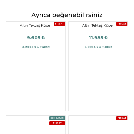
Ayrıca beğenebilirsiniz
FIRSAT
FIRSAT
Altın Tektaş Küpe
Altın Tektaş Küpe
9.605 ₺
11.985 ₺
3.202₺ x 3 Taksit
3.995₺ x 3 Taksit
ÇOK SATAN
FIRSAT
FIRSAT