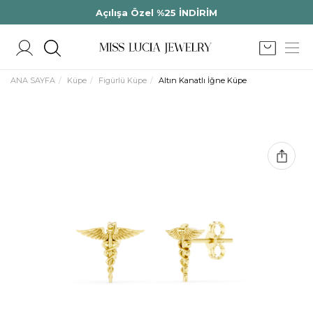
Açılışa Özel %25 İNDİRİM
ANA SAYFA
Küpe
Figürlü Küpe
Altın Kanatlı İğne Küpe