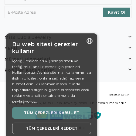
Miss Lucia Jewelry
Bu web sitesi çerezler
Yasal
kullanır
ENGLISH
Müşteri Hizmetleri
İçeriği, reklamları kişiselleştirmek ve
trafiğimizi analiz etmek için çerezleri
DE
Popüler Kategoriler
kullanıyoruz. Ayrıca sitemizi kullanımınıza
EN
ilişkin bilgileri, onlara sağladığınız veya
hizmetlerini kullanmanız sonucunda
ES
topladıkları diğer bilgilerle birleştirebilecek
reklam ve analiz ortaklarımızla da
SWEDISH
paylaşıyoruz.
Copyright © 2026, Miss Lucia Jewelry tescilli bir ticari markadır.
TURKISH
TÜM ÇEREZLERI KABUL ET
Koşullar
Gizlilik
TÜM ÇEREZLERI REDDET