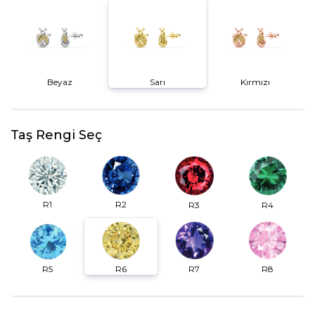
Beyaz
Sarı
Kırmızı
Taş Rengi Seç
R2
R1
R3
R4
R6
R7
R5
R8