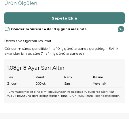
Ürün Ölçüleri
Gönderim Süresi : 4 ila 10 iş günü arasında
Ücretsiz ve Sigortalı Teslimat
Gönderim süresi genellikle 4 ila 10 iş günü arasında gerçekleşir. Evlilik
alyansları için bu süre 7 ila 14 iş günü arasındadır.
1.08gr 8 Ayar Sarı Altın
Taş
Karat
Renk
Kesim
Zircon
0,00
ct.
Sarı
Yuvarlak
Tüm mücevherler el yapımı olduğundan ve özellikle yüzüklerde ağırlıklar
yüzük boyutuna göre değiştiğinden, nihai ürün küçük farklılıklar gösterebilir.