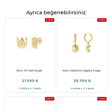
Ayrıca beğenebilirsiniz
FIRSAT
FIRSAT
Altın At Nalı Küpe
Altın Sallantılı Şapka Küpe
21.590 ₺
35.700 ₺
7.197₺ x 3 Taksit
11.900₺ x 3 Taksit
FIRSAT
FIRSAT