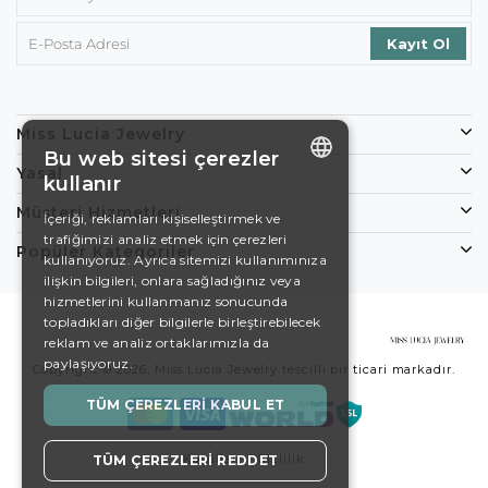
Miss Lucia Jewelry
Bu web sitesi çerezler
Yasal
kullanır
ENGLISH
Müşteri Hizmetleri
İçeriği, reklamları kişiselleştirmek ve
trafiğimizi analiz etmek için çerezleri
DE
Popüler Kategoriler
kullanıyoruz. Ayrıca sitemizi kullanımınıza
EN
ilişkin bilgileri, onlara sağladığınız veya
hizmetlerini kullanmanız sonucunda
ES
topladıkları diğer bilgilerle birleştirebilecek
reklam ve analiz ortaklarımızla da
SWEDISH
paylaşıyoruz.
Copyright © 2026, Miss Lucia Jewelry tescilli bir ticari markadır.
TURKISH
TÜM ÇEREZLERI KABUL ET
Koşullar
Gizlilik
TÜM ÇEREZLERI REDDET