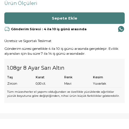
Ürün Ölçüleri
Gönderim Süresi : 4 ila 10 iş günü arasında
Ücretsiz ve Sigortalı Teslimat
Gönderim süresi genellikle 4 ila 10 iş günü arasında gerçekleşir. Evlilik
alyansları için bu süre 7 ila 14 iş günü arasındadır.
1.08gr 8 Ayar Sarı Altın
Taş
Karat
Renk
Kesim
Zircon
0,00
ct.
Mavi
Yuvarlak
Tüm mücevherler el yapımı olduğundan ve özellikle yüzüklerde ağırlıklar
yüzük boyutuna göre değiştiğinden, nihai ürün küçük farklılıklar gösterebilir.