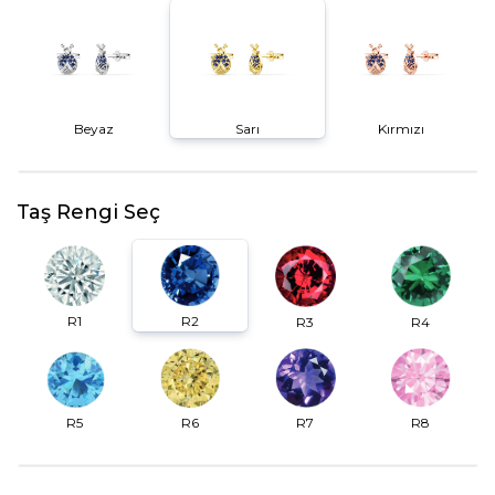
Beyaz
Sarı
Kırmızı
Taş Rengi Seç
R2
R1
R3
R4
R6
R7
R5
R8