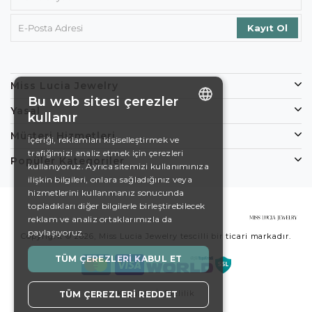
Miss Lucia Jewelry
Bu web sitesi çerezler
Yasal
kullanır
ENGLISH
Müşteri Hizmetleri
İçeriği, reklamları kişiselleştirmek ve
trafiğimizi analiz etmek için çerezleri
DE
Popüler Kategoriler
kullanıyoruz. Ayrıca sitemizi kullanımınıza
EN
ilişkin bilgileri, onlara sağladığınız veya
hizmetlerini kullanmanız sonucunda
ES
topladıkları diğer bilgilerle birleştirebilecek
reklam ve analiz ortaklarımızla da
SWEDISH
paylaşıyoruz.
Copyright © 2026, Miss Lucia Jewelry tescilli bir ticari markadır.
TURKISH
TÜM ÇEREZLERI KABUL ET
Koşullar
Gizlilik
TÜM ÇEREZLERI REDDET