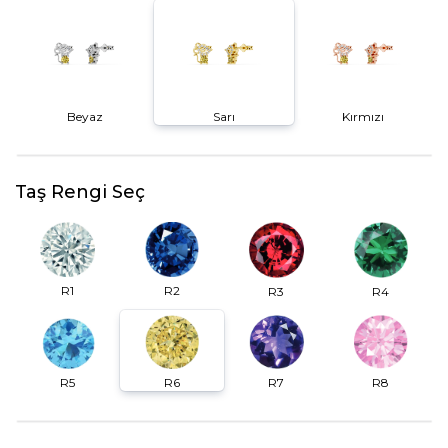
Beyaz
Sarı
Kırmızı
Taş Rengi Seç
R2
R1
R3
R4
R6
R7
R5
R8