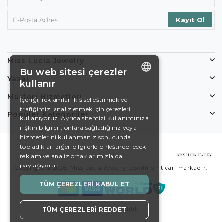
Miss Lucia Jewelry
Bu web sitesi çerezler
Yasal
kullanır
ENGLISH
Müşteri Hizmetleri
İçeriği, reklamları kişiselleştirmek ve
trafiğimizi analiz etmek için çerezleri
DE
Popüler Kategoriler
kullanıyoruz. Ayrıca sitemizi kullanımınıza
EN
ilişkin bilgileri, onlara sağladığınız veya
hizmetlerini kullanmanız sonucunda
ES
topladıkları diğer bilgilerle birleştirebilecek
reklam ve analiz ortaklarımızla da
SWEDISH
paylaşıyoruz.
Copyright © 2026, Miss Lucia Jewelry tescilli bir ticari markadır.
TURKISH
TÜM ÇEREZLERI KABUL ET
Koşullar
Gizlilik
TÜM ÇEREZLERI REDDET