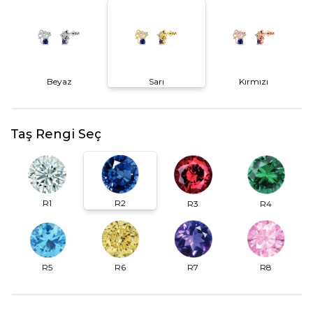
Beyaz
Sarı
Kırmızı
Taş Rengi Seç
R2
R1
R3
R4
R6
R7
R5
R8