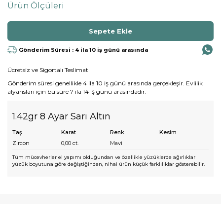
Ürün Ölçüleri
Gönderim Süresi : 4 ila 10 iş günü arasında
Ücretsiz ve Sigortalı Teslimat
Gönderim süresi genellikle 4 ila 10 iş günü arasında gerçekleşir. Evlilik
alyansları için bu süre 7 ila 14 iş günü arasındadır.
1.42gr 8 Ayar Sarı Altın
Taş
Karat
Renk
Kesim
Zircon
0,00
ct.
Mavi
Tüm mücevherler el yapımı olduğundan ve özellikle yüzüklerde ağırlıklar
yüzük boyutuna göre değiştiğinden, nihai ürün küçük farklılıklar gösterebilir.