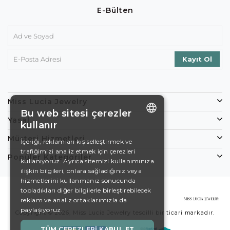
E-Bülten
Miss Lucia Jewelry
Bu web sitesi çerezler
Yasal
kullanır
ENGLISH
Müşteri Hizmetleri
İçeriği, reklamları kişiselleştirmek ve
trafiğimizi analiz etmek için çerezleri
DE
Popüler Kategoriler
kullanıyoruz. Ayrıca sitemizi kullanımınıza
EN
ilişkin bilgileri, onlara sağladığınız veya
hizmetlerini kullanmanız sonucunda
ES
topladıkları diğer bilgilerle birleştirebilecek
reklam ve analiz ortaklarımızla da
SWEDISH
paylaşıyoruz.
Copyright © 2026, Miss Lucia Jewelry tescilli bir ticari markadır.
TURKISH
TÜM ÇEREZLERI KABUL ET