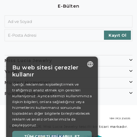
E-Bülten
Miss Lucia Jewelry
Bu web sitesi çerezler
Yasal
kullanır
ENGLISH
Müşteri Hizmetleri
İçeriği, reklamları kişiselleştirmek ve
trafiğimizi analiz etmek için çerezleri
DE
Popüler Kategoriler
kullanıyoruz. Ayrıca sitemizi kullanımınıza
EN
ilişkin bilgileri, onlara sağladığınız veya
hizmetlerini kullanmanız sonucunda
ES
topladıkları diğer bilgilerle birleştirebilecek
reklam ve analiz ortaklarımızla da
SWEDISH
paylaşıyoruz.
Copyright © 2026, Miss Lucia Jewelry tescilli bir ticari markadır.
TURKISH
TÜM ÇEREZLERI KABUL ET