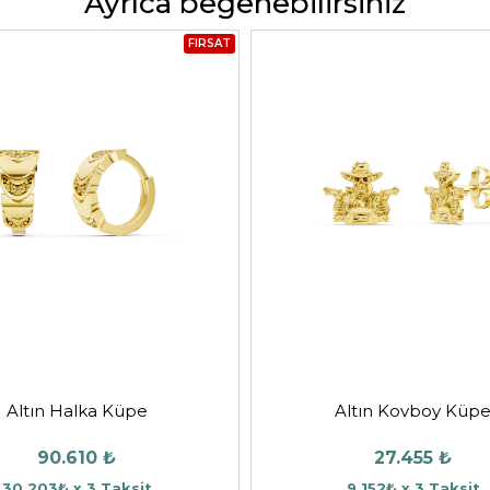
Ayrıca beğenebilirsiniz
FIRSAT
Altın Halka Küpe
Altın Kovboy Küp
90.610 ₺
27.455 ₺
30.203₺ x 3 Taksit
9.152₺ x 3 Taksit