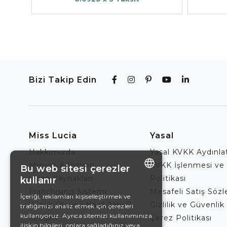
Bizi Takip Edin
Miss Lucia
Yasal
Hakkımızda
Yasal KVKK Aydınl
Misyon & Vizyon
KVKK İşlenmesi ve
Bu web sitesi çerezler
İnsan Kaynakları
Politikası
kullanır
ENGLISH
Franchising Sistemi
Mesafeli Satış Söz
İçeriği, reklamları kişiselleştirmek ve
Yüzük Ölçüsü Nasıl Alınır?
Gizlilik ve Güvenlik 
trafiğimizi analiz etmek için çerezleri
DE
kullanıyoruz. Ayrıca sitemizi kullanımınıza
İletişim
Çerez Politikası
EN
ilişkin bilgileri, onlara sağladığınız veya