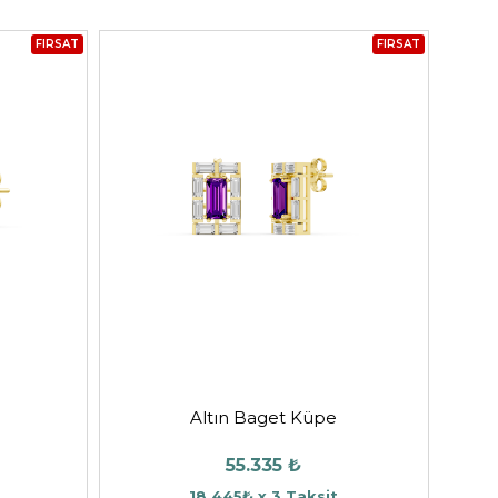
FIRSAT
FIRSAT
e
Altın Baget Küpe
55.335 ₺
18.445₺ x 3 Taksit