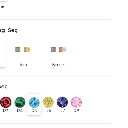
tın
BEŞTAŞ YÜZÜK
gi Seç
Sarı
Kırmızı
Seç
R6
R7
R5
R8
R3
R4