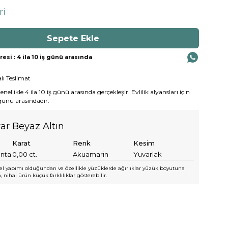
ri
si : 4 ila 10 iş günü arasında
lı Teslimat
ellikle 4 ila 10 iş günü arasında gerçekleşir. Evlilik alyansları için
 günü arasındadır.
yar Beyaz Altın
Karat
Renk
Kesim
anta
0,00
ct.
Akuamarin
Yuvarlak
l yapımı olduğundan ve özellikle yüzüklerde ağırlıklar yüzük boyutuna
 nihai ürün küçük farklılıklar gösterebilir.