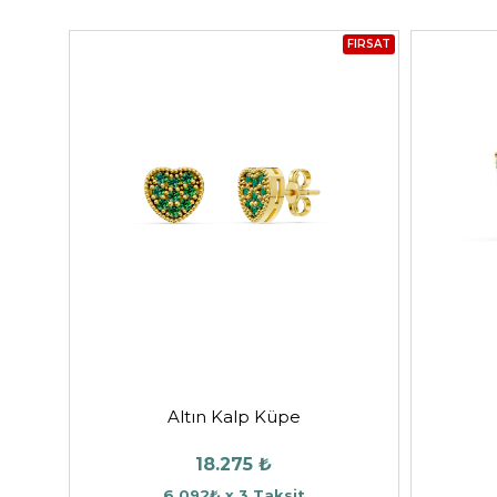
FIRSAT
Altın Kalp Küpe
18.275 ₺
6.092₺ x 3 Taksit