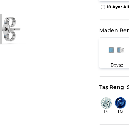
18 Ayar Al
HARFLI KOLYE UCU
LYE
TRIA YÜZÜK
TAMTUR YÜZÜK
Maden Ren
Beyaz
Taş Rengi 
R2
R1