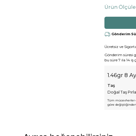
Ürün Ölçüle
Gönderim Süre
Ücretsiz ve Sigorta
Gönderim süresi gen
bu süre 7 ila 14 iş
1.46gr 8 A
Taş
Doğal Taş Pırl
Tüm mücevherler e
göre değiştiğinden,