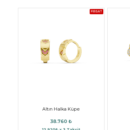
FIRSAT
Altın Halka Küpe
38.760 ₺
12.920₺ x 3 Taksit