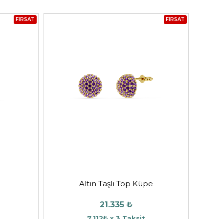
FIRSAT
FIRSAT
Altın Taşlı Top Küpe
21.335 ₺
7.112₺ x 3 Taksit