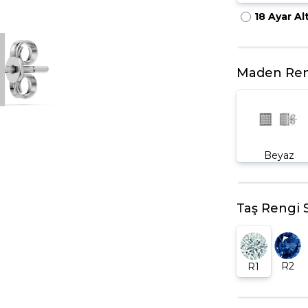
18 Ayar Al
HARFLI KOLYE UCU
LYE
TRIA YÜZÜK
TAMTUR YÜZÜK
Maden Ren
Beyaz
Taş Rengi 
R2
R1