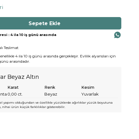
ri
si : 4 ila 10 iş günü arasında
lı Teslimat
ellikle 4 ila 10 iş günü arasında gerçekleşir. Evlilik alyansları için
 günü arasındadır.
yar Beyaz Altın
Karat
Renk
Kesim
anta
0,00
ct.
Beyaz
Yuvarlak
l yapımı olduğundan ve özellikle yüzüklerde ağırlıklar yüzük boyutuna
 nihai ürün küçük farklılıklar gösterebilir.