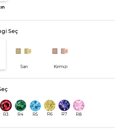
tın
BEŞTAŞ YÜZÜK
gi Seç
Sarı
Kırmızı
Seç
R6
R7
R5
R8
R3
R4