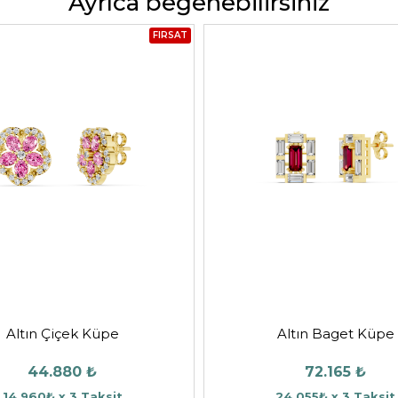
Ayrıca beğenebilirsiniz
FIRSAT
Altın Çiçek Küpe
Altın Baget Küpe
44.880 ₺
72.165 ₺
14.960₺ x 3 Taksit
24.055₺ x 3 Taksit