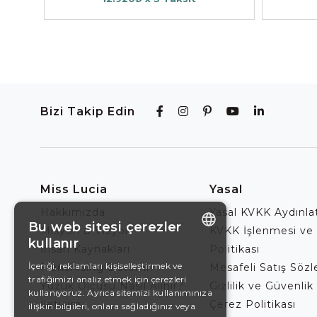
Bizi Takip Edin
Miss Lucia
Yasal
Hakkımızda
Yasal KVKK Aydınl
Bu web sitesi çerezler
Misyon & Vizyon
KVKK İşlenmesi ve
kullanır
İnsan Kaynakları
Politikası
ENGLISH
İçeriği, reklamları kişiselleştirmek ve
Franchising Sistemi
Mesafeli Satış Söz
trafiğimizi analiz etmek için çerezleri
DE
Yüzük Ölçüsü Nasıl Alınır?
Gizlilik ve Güvenlik 
kullanıyoruz. Ayrıca sitemizi kullanımınıza
İletişim
Çerez Politikası
EN
ilişkin bilgileri, onlara sağladığınız veya