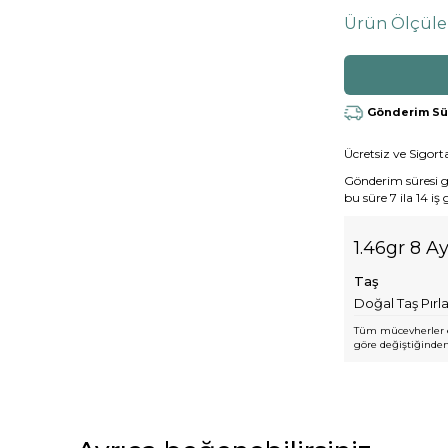
Ürün Ölçüle
Gönderim Süre
Ücretsiz ve Sigorta
Gönderim süresi gen
bu süre 7 ila 14 iş
1.46gr 8 A
Taş
Doğal Taş Pırl
Tüm mücevherler e
göre değiştiğinden,