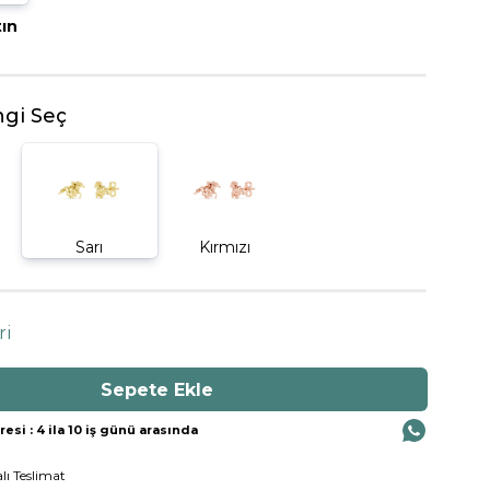
tın
BEŞTAŞ YÜZÜK
gi Seç
Sarı
Kırmızı
ri
si : 4 ila 10 iş günü arasında
lı Teslimat