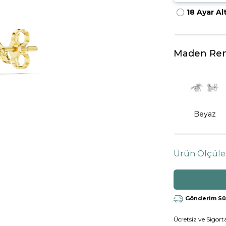
18 Ayar Al
HARFLI KOLYE UCU
LYE
TRIA YÜZÜK
TAMTUR YÜZÜK
Maden Ren
Beyaz
Ürün Ölçüle
Gönderim Süre
Ücretsiz ve Sigorta