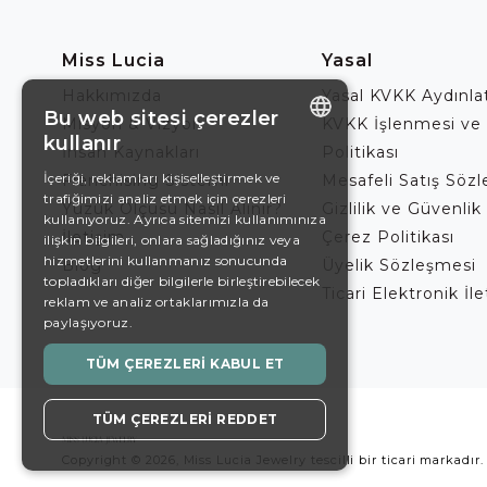
Miss Lucia
Yasal
Hakkımızda
Yasal KVKK Aydınl
Bu web sitesi çerezler
Misyon & Vizyon
KVKK İşlenmesi ve
kullanır
İnsan Kaynakları
Politikası
ENGLISH
İçeriği, reklamları kişiselleştirmek ve
Franchising Sistemi
Mesafeli Satış Söz
trafiğimizi analiz etmek için çerezleri
DE
Yüzük Ölçüsü Nasıl Alınır?
Gizlilik ve Güvenlik 
kullanıyoruz. Ayrıca sitemizi kullanımınıza
İletişim
Çerez Politikası
EN
ilişkin bilgileri, onlara sağladığınız veya
hizmetlerini kullanmanız sonucunda
Blog
Üyelik Sözleşmesi
ES
topladıkları diğer bilgilerle birleştirebilecek
Ticari Elektronik İl
reklam ve analiz ortaklarımızla da
SWEDISH
paylaşıyoruz.
TURKISH
TÜM ÇEREZLERI KABUL ET
TÜM ÇEREZLERI REDDET
Copyright © 2026, Miss Lucia Jewelry tescilli bir ticari markadır.