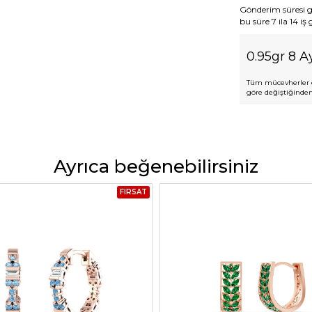
Gönderim süresi gen
bu süre 7 ila 14 iş
0.95gr 8 Ay
Tüm mücevherler e
göre değiştiğinden,
Ayrıca beğenebilirsiniz
FIRSAT