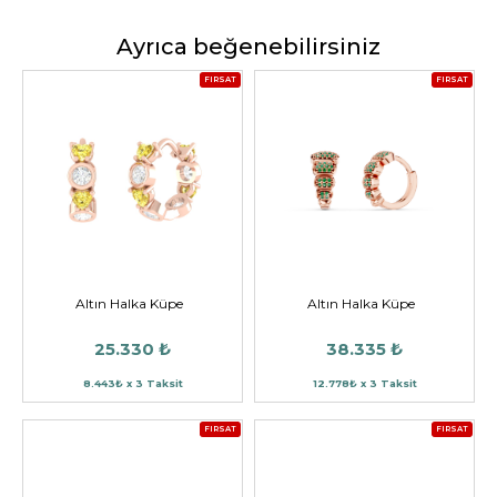
Ayrıca beğenebilirsiniz
FIRSAT
FIRSAT
Altın Halka Küpe
Altın Halka Küpe
25.330 ₺
38.335 ₺
8.443₺ x 3 Taksit
12.778₺ x 3 Taksit
FIRSAT
FIRSAT