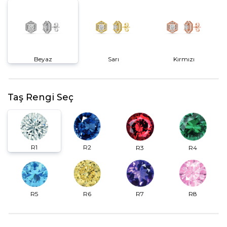
Beyaz
Sarı
Kırmızı
Taş Rengi Seç
R2
R1
R3
R4
R6
R7
R5
R8