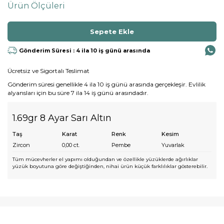
Ürün Ölçüleri
Gönderim Süresi : 4 ila 10 iş günü arasında
Ücretsiz ve Sigortalı Teslimat
Gönderim süresi genellikle 4 ila 10 iş günü arasında gerçekleşir. Evlilik
alyansları için bu süre 7 ila 14 iş günü arasındadır.
1.69gr 8 Ayar Sarı Altın
Taş
Karat
Renk
Kesim
Zircon
0,00
ct.
Pembe
Yuvarlak
Tüm mücevherler el yapımı olduğundan ve özellikle yüzüklerde ağırlıklar
yüzük boyutuna göre değiştiğinden, nihai ürün küçük farklılıklar gösterebilir.