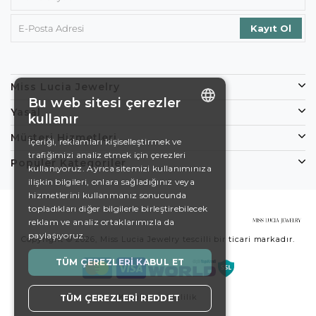
Miss Lucia Jewelry
Bu web sitesi çerezler
Yasal
kullanır
ENGLISH
Müşteri Hizmetleri
İçeriği, reklamları kişiselleştirmek ve
trafiğimizi analiz etmek için çerezleri
DE
Popüler Kategoriler
kullanıyoruz. Ayrıca sitemizi kullanımınıza
EN
ilişkin bilgileri, onlara sağladığınız veya
hizmetlerini kullanmanız sonucunda
ES
topladıkları diğer bilgilerle birleştirebilecek
reklam ve analiz ortaklarımızla da
SWEDISH
paylaşıyoruz.
Copyright © 2026, Miss Lucia Jewelry tescilli bir ticari markadır.
TURKISH
TÜM ÇEREZLERI KABUL ET
Koşullar
Gizlilik
TÜM ÇEREZLERI REDDET