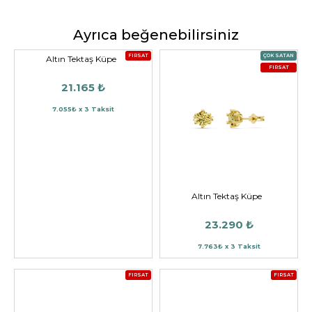
Ayrıca beğenebilirsiniz
FIRSAT
ÇOK SATAN
Altın Tektaş Küpe
FIRSAT
21.165 ₺
7.055₺ x 3 Taksit
Altın Tektaş Küpe
23.290 ₺
7.763₺ x 3 Taksit
FIRSAT
FIRSAT