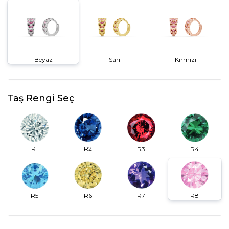
Beyaz
Sarı
Kırmızı
Taş Rengi Seç
R2
R1
R3
R4
R6
R7
R5
R8