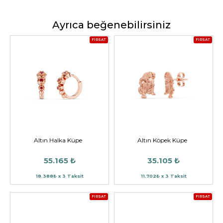
Ayrıca beğenebilirsiniz
FIRSAT
FIRSAT
Altın Halka Küpe
Altın Köpek Küpe
55.165 ₺
35.105 ₺
18.388₺ x 3 Taksit
11.702₺ x 3 Taksit
FIRSAT
FIRSAT