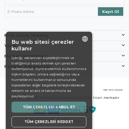
Miss Lucia Jewelry
Bu web sitesi çerezler
Yasal
kullanır
ENGLISH
Müşteri Hizmetleri
İçeriği, reklamları kişiselleştirmek ve
trafiğimizi analiz etmek için çerezleri
DE
Popüler Kategoriler
kullanıyoruz. Ayrıca sitemizi kullanımınıza
EN
ilişkin bilgileri, onlara sağladığınız veya
hizmetlerini kullanmanız sonucunda
ES
topladıkları diğer bilgilerle birleştirebilecek
reklam ve analiz ortaklarımızla da
SWEDISH
paylaşıyoruz.
Copyright © 2026, Miss Lucia Jewelry tescilli bir ticari markadır.
TURKISH
TÜM ÇEREZLERI KABUL ET
Koşullar
Gizlilik
TÜM ÇEREZLERI REDDET