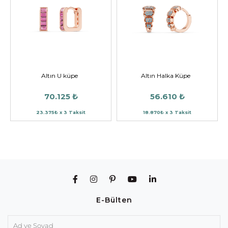
Altın U küpe
Altın Halka Küpe
70.125 ₺
56.610 ₺
23.375₺ x 3 Taksit
18.870₺ x 3 Taksit
E-Bülten