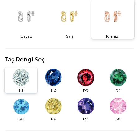
Beyaz
Sarı
Kırmızı
Taş Rengi Seç
R2
R1
R3
R4
R6
R7
R5
R8