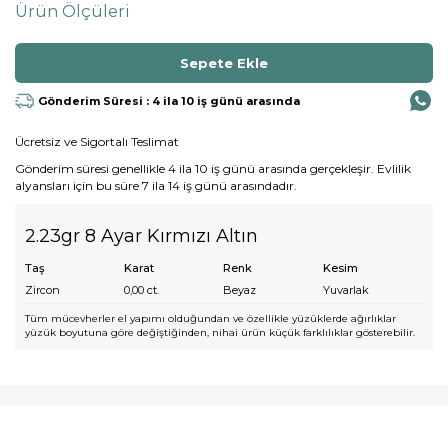
Ürün Ölçüleri
Gönderim Süresi : 4 ila 10 iş günü arasında
Ücretsiz ve Sigortalı Teslimat
Gönderim süresi genellikle 4 ila 10 iş günü arasında gerçekleşir. Evlilik
alyansları için bu süre 7 ila 14 iş günü arasındadır.
2.23gr 8 Ayar Kırmızı Altın
Taş
Karat
Renk
Kesim
Zircon
0,00
ct.
Beyaz
Yuvarlak
Tüm mücevherler el yapımı olduğundan ve özellikle yüzüklerde ağırlıklar
yüzük boyutuna göre değiştiğinden, nihai ürün küçük farklılıklar gösterebilir.