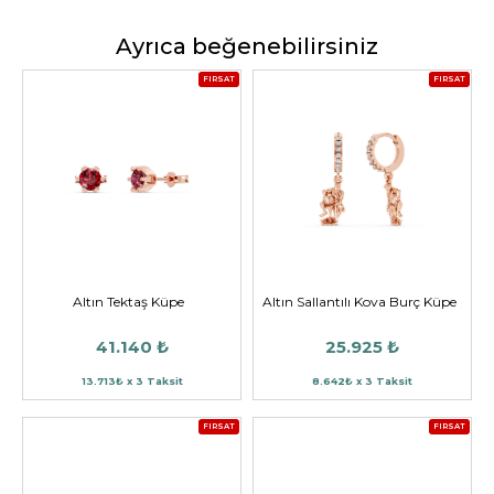
Ayrıca beğenebilirsiniz
FIRSAT
FIRSAT
Altın Tektaş Küpe
Altın Sallantılı Kova Burç Küpe
41.140 ₺
25.925 ₺
13.713₺ x 3 Taksit
8.642₺ x 3 Taksit
FIRSAT
FIRSAT