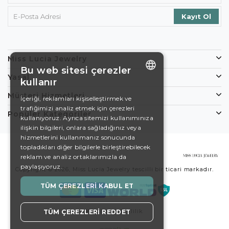
Miss Lucia Jewelry
Bu web sitesi çerezler
Yasal
kullanır
ENGLISH
Müşteri Hizmetleri
İçeriği, reklamları kişiselleştirmek ve
trafiğimizi analiz etmek için çerezleri
DE
Popüler Kategoriler
kullanıyoruz. Ayrıca sitemizi kullanımınıza
EN
ilişkin bilgileri, onlara sağladığınız veya
hizmetlerini kullanmanız sonucunda
ES
topladıkları diğer bilgilerle birleştirebilecek
reklam ve analiz ortaklarımızla da
SWEDISH
paylaşıyoruz.
Copyright © 2026, Miss Lucia Jewelry tescilli bir ticari markadır.
TURKISH
TÜM ÇEREZLERI KABUL ET
Koşullar
Gizlilik
TÜM ÇEREZLERI REDDET