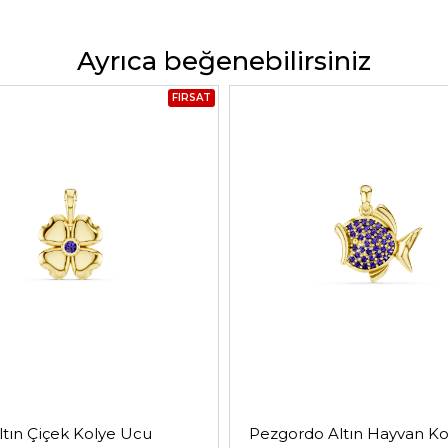
Ayrıca beğenebilirsiniz
FIRSAT
ltın Çiçek Kolye Ucu
Pezgordo Altın Hayvan K