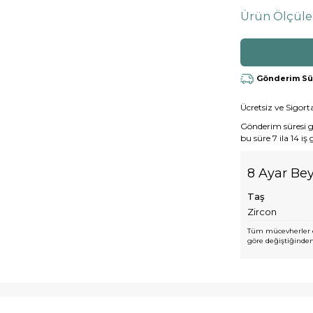
Ürün Ölçüle
Gönderim Süre
Ücretsiz ve Sigorta
Gönderim süresi gen
bu süre 7 ila 14 iş
8 Ayar Bey
Taş
Zircon
Tüm mücevherler e
göre değiştiğinden,