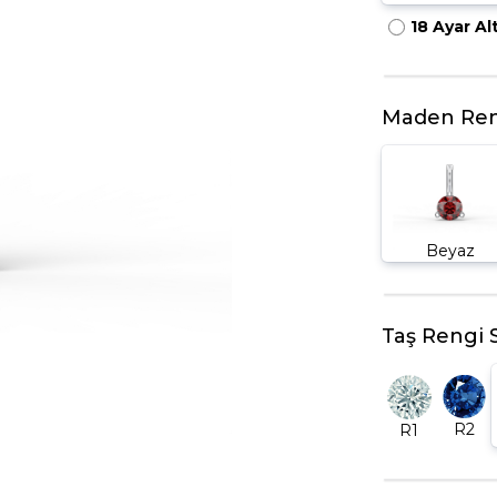
18 Ayar Al
HARFLI KOLYE UCU
LYE
TRIA YÜZÜK
TAMTUR YÜZÜK
Maden Ren
Beyaz
Taş Rengi 
R2
R1