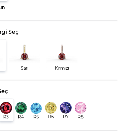
tın
BEŞTAŞ YÜZÜK
gi Seç
Sarı
Kırmızı
Seç
R6
R7
R5
R8
R3
R4