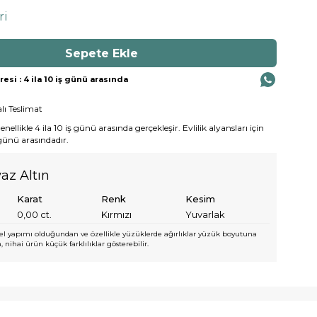
ri
si : 4 ila 10 iş günü arasında
lı Teslimat
ellikle 4 ila 10 iş günü arasında gerçekleşir. Evlilik alyansları için
 günü arasındadır.
az Altın
Karat
Renk
Kesim
0,00
ct.
Kırmızı
Yuvarlak
l yapımı olduğundan ve özellikle yüzüklerde ağırlıklar yüzük boyutuna
 nihai ürün küçük farklılıklar gösterebilir.