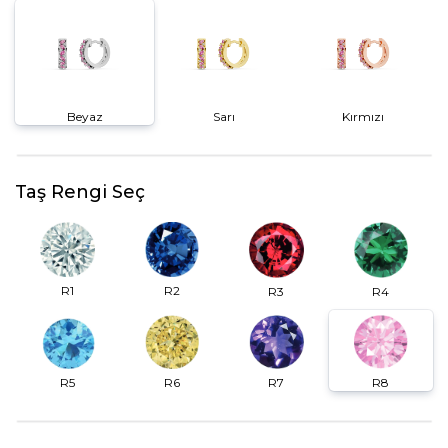
Beyaz
Sarı
Kırmızı
Taş Rengi Seç
R2
R1
R3
R4
R6
R7
R5
R8