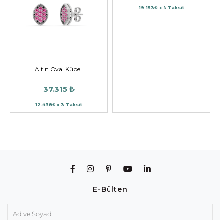
19.153₺ x 3 Taksit
Altın Oval Küpe
37.315 ₺
12.438₺ x 3 Taksit
E-Bülten