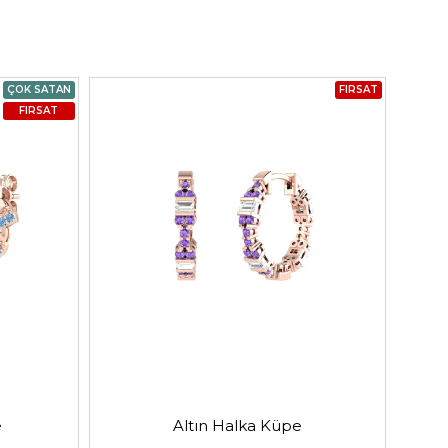
ÇOK SATAN
FIRSAT
FIRSAT
e
Altın Halka Küpe