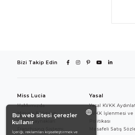
Bizi Takip Edin
Miss Lucia
Yasal
Hakkımızda
Yasal KVKK Aydınl
Misyon & Vizyon
KVKK İşlenmesi ve
Bu web sitesi çerezler
İnsan Kaynakları
Politikası
kullanır
ENGLISH
Franchising Sistemi
Mesafeli Satış Söz
İçeriği, reklamları kişiselleştirmek ve