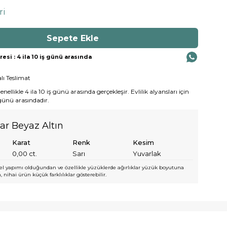
ri
si : 4 ila 10 iş günü arasında
lı Teslimat
ellikle 4 ila 10 iş günü arasında gerçekleşir. Evlilik alyansları için
 günü arasındadır.
yar Beyaz Altın
Karat
Renk
Kesim
0,00
ct.
Sarı
Yuvarlak
l yapımı olduğundan ve özellikle yüzüklerde ağırlıklar yüzük boyutuna
 nihai ürün küçük farklılıklar gösterebilir.