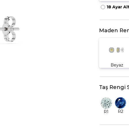
18 Ayar Al
HARFLI KOLYE UCU
LYE
TRIA YÜZÜK
TAMTUR YÜZÜK
Maden Ren
Beyaz
Taş Rengi 
R2
R1