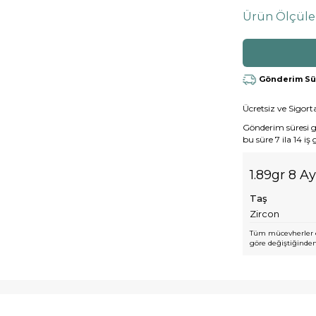
Ürün Ölçüle
Gönderim Süre
Ücretsiz ve Sigorta
Gönderim süresi gen
bu süre 7 ila 14 iş
1.89gr 8 A
Taş
Zircon
Tüm mücevherler e
göre değiştiğinden,