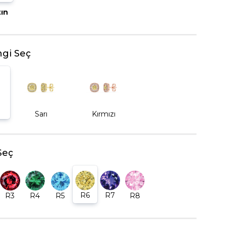
tın
BEŞTAŞ YÜZÜK
gi Seç
Sarı
Kırmızı
Seç
R6
R7
R5
R8
R3
R4