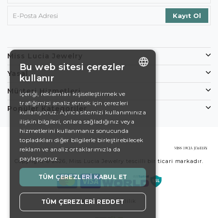
Miss Lucia Jewelry
Bu web sitesi çerezler
Yasal
kullanır
ENGLISH
Müşteri Hizmetleri
İçeriği, reklamları kişiselleştirmek ve
trafiğimizi analiz etmek için çerezleri
DE
Popüler Kategoriler
kullanıyoruz. Ayrıca sitemizi kullanımınıza
EN
ilişkin bilgileri, onlara sağladığınız veya
hizmetlerini kullanmanız sonucunda
ES
topladıkları diğer bilgilerle birleştirebilecek
reklam ve analiz ortaklarımızla da
SWEDISH
paylaşıyoruz.
Copyright © 2026, Miss Lucia Jewelry tescilli bir ticari markadır.
TURKISH
TÜM ÇEREZLERI KABUL ET
Koşullar
Gizlilik
TÜM ÇEREZLERI REDDET