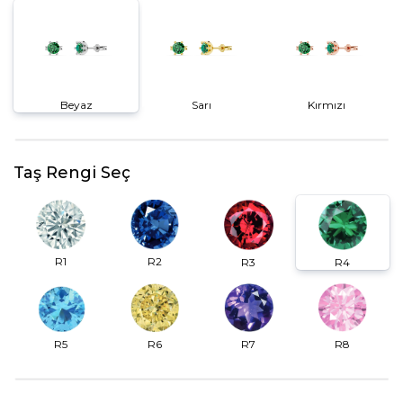
Beyaz
Sarı
Kırmızı
Taş Rengi Seç
R2
R1
R3
R4
R6
R7
R5
R8