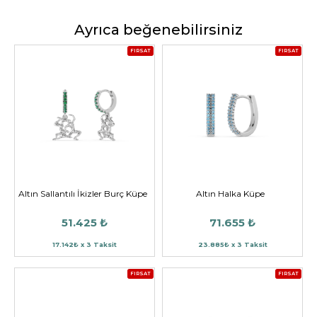
Ayrıca beğenebilirsiniz
FIRSAT
FIRSAT
Altın Sallantılı İkizler Burç Küpe
Altın Halka Küpe
51.425 ₺
71.655 ₺
17.142₺ x 3 Taksit
23.885₺ x 3 Taksit
FIRSAT
FIRSAT