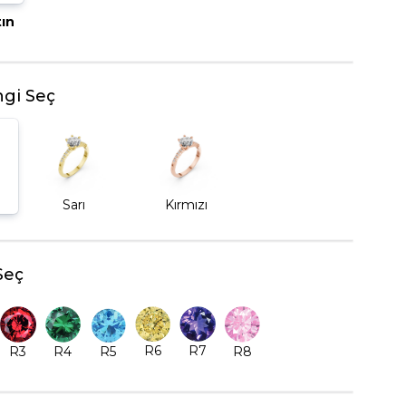
tın
BEŞTAŞ YÜZÜK
gi Seç
Sarı
Kırmızı
Seç
R6
R7
R5
R8
R3
R4