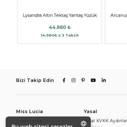
Lysandra Altın Tektaş Yantaş Yüzük
Arcanus
44.880 ₺
14.960₺ x 3 Taksit
Bizi Takip Edin
Miss Lucia
Yasal
Hakkımızda
Yasal KVKK Aydınl
Bu web sitesi çerezler