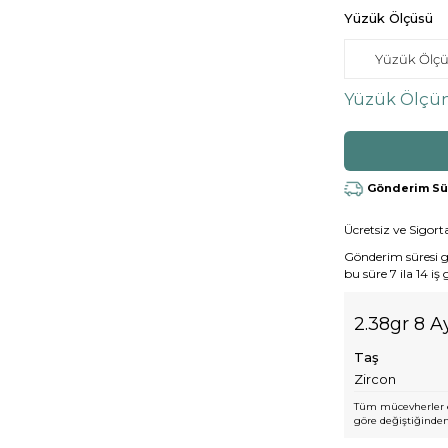
Yüzük Ölçüsü
Yüzük Ölçün
Gönderim Süre
Ücretsiz ve Sigorta
Gönderim süresi gen
bu süre 7 ila 14 iş
2.38gr 8 A
Taş
Zircon
Tüm mücevherler e
göre değiştiğinden,