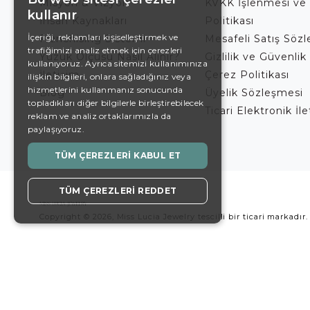
Misyon & Vizyon
KVKK İşlenmesi ve
kullanır
İnsan Kaynakları
Politikası
ENGLISH
İçeriği, reklamları kişiselleştirmek ve
Franchising Sistemi
Mesafeli Satış Söz
trafiğimizi analiz etmek için çerezleri
DE
Yüzük Ölçüsü Nasıl Alınır?
Gizlilik ve Güvenlik 
kullanıyoruz. Ayrıca sitemizi kullanımınıza
İletişim
Çerez Politikası
EN
ilişkin bilgileri, onlara sağladığınız veya
hizmetlerini kullanmanız sonucunda
Blog
Üyelik Sözleşmesi
ES
topladıkları diğer bilgilerle birleştirebilecek
Ticari Elektronik İl
reklam ve analiz ortaklarımızla da
SWEDISH
paylaşıyoruz.
TURKISH
TÜM ÇEREZLERI KABUL ET
TÜM ÇEREZLERI REDDET
Copyright © 2026, Miss Lucia Jewelry tescilli bir ticari markadır.