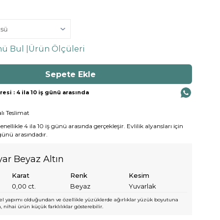
ü Bul |
Ürün Ölçüleri
si : 4 ila 10 iş günü arasında
lı Teslimat
ellikle 4 ila 10 iş günü arasında gerçekleşir. Evlilik alyansları için
 günü arasındadır.
yar Beyaz Altın
Karat
Renk
Kesim
0,00
ct.
Beyaz
Yuvarlak
l yapımı olduğundan ve özellikle yüzüklerde ağırlıklar yüzük boyutuna
 nihai ürün küçük farklılıklar gösterebilir.